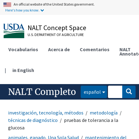
An official website of the United States government.
Here's how you know.
NALT Concept Space
U.S. DEPARTMENT OF AGRICULTURE
Vocabularios
Acerca de
Comentarios
NALT
Annotat
|
in English
NALT Completo
español
investigación, tecnología, métodos
metodología
técnicas de diagnóstico
pruebas de tolerancia a la
glucosa
animales, ganado, Una Sola Salud
mantenimiento del