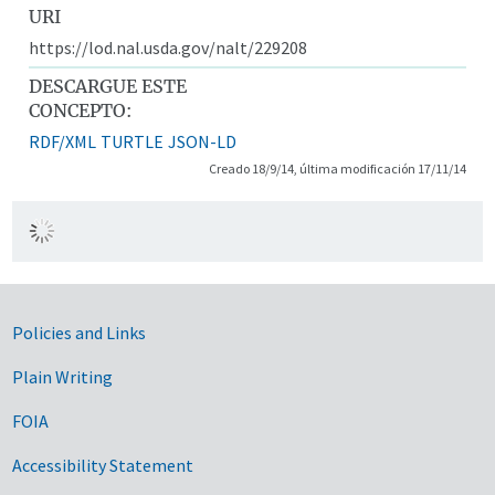
URI
https://lod.nal.usda.gov/nalt/229208
DESCARGUE ESTE
CONCEPTO:
RDF/XML
TURTLE
JSON-LD
Creado 18/9/14, última modificación 17/11/14
Government Links
Policies and Links
Plain Writing
FOIA
Accessibility Statement