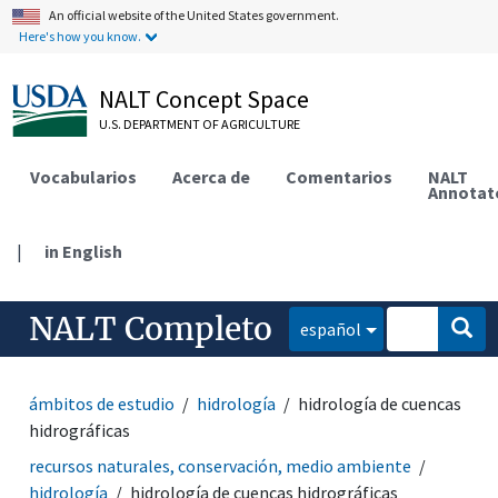
An official website of the United States government.
Here's how you know.
NALT Concept Space
U.S. DEPARTMENT OF AGRICULTURE
Vocabularios
Acerca de
Comentarios
NALT
Annotat
|
in English
NALT Completo
español
ámbitos de estudio
hidrología
hidrología de cuencas
hidrográficas
recursos naturales, conservación, medio ambiente
hidrología
hidrología de cuencas hidrográficas