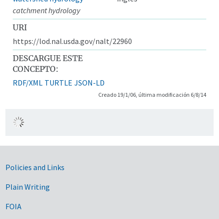
catchment hydrology
URI
https://lod.nal.usda.gov/nalt/22960
DESCARGUE ESTE
CONCEPTO:
RDF/XML
TURTLE
JSON-LD
Creado 19/1/06, última modificación 6/8/14
Government Links
Policies and Links
Plain Writing
FOIA