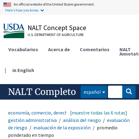
An official website of the United States government.
Here's how you know.
NALT Concept Space
U.S. DEPARTMENT OF AGRICULTURE
Vocabularios
Acerca de
Comentarios
NALT
Annotat
|
in English
NALT Completo
español
economía, comercio, derecho, negocios, industria
[muestre todas las 6 rutas]
gestión administrativa
análisis del riesgo
evaluación
de riesgo
evaluación de la exposición
promedio
ponderado en tiempo