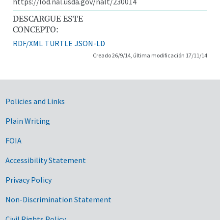
https://lod.nal.usda.gov/nalt/230014
DESCARGUE ESTE
CONCEPTO:
RDF/XML
TURTLE
JSON-LD
Creado 26/9/14, última modificación 17/11/14
Government Links
Policies and Links
Plain Writing
FOIA
Accessibility Statement
Privacy Policy
Non-Discrimination Statement
Civil Rights Policy