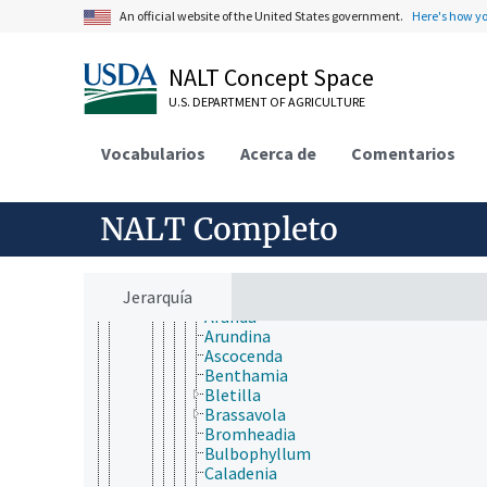
Asteliaceae
An official website of the United States government.
Here's how y
Blandfordiaceae
Boryaceae
Doryanthaceae
NALT Concept Space
Hypoxidaceae
Iridaceae
U.S. DEPARTMENT OF AGRICULTURE
Ixioliriaceae
Lanariaceae
Vocabularios
Acerca de
Comentarios
Orchidaceae
Aerangis
Aeranthes
Aerides
NALT Completo
Anacamptis
Angraecum
Anoectochilus
Jerarquía
Arachnis
Aranda
Arundina
Ascocenda
Benthamia
Bletilla
Brassavola
Bromheadia
Bulbophyllum
Caladenia