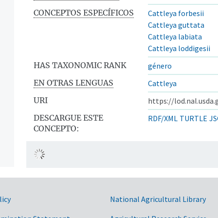
CONCEPTOS ESPECÍFICOS
Cattleya forbesii
Cattleya guttata
Cattleya labiata
Cattleya loddigesii
HAS TAXONOMIC RANK
género
EN OTRAS LENGUAS
Cattleya
URI
https://lod.nal.usda
DESCARGUE ESTE
RDF/XML
TURTLE
JS
CONCEPTO:
licy
National Agricultural Library