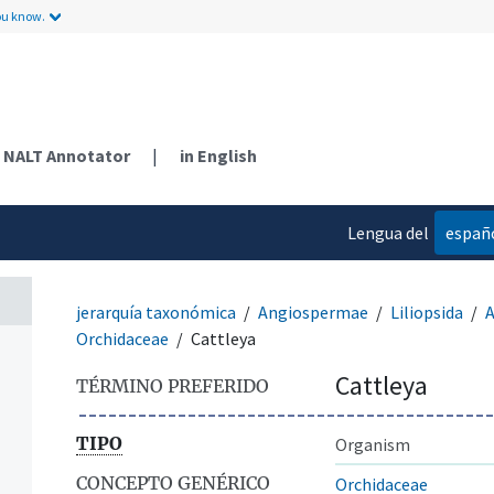
ou know.
NALT Annotator
|
in English
Lengua del
españ
contenido
jerarquía taxonómica
Angiospermae
Liliopsida
A
Orchidaceae
Cattleya
Cattleya
TÉRMINO PREFERIDO
TIPO
Organism
CONCEPTO GENÉRICO
Orchidaceae