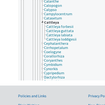
Calanthe
Calopogon
Calypso
Campylocentrum
Catasetum
Cattleya
Cattleya forbesii
Cattleya guttata
Cattleya labiata
Cattleya loddigesii
Cephalanthera
Cirrhopetalum
Coelogyne
Corallorhiza
Coryanthes
Cymbidium
Cynorkis
Cypripedium
Dactylorhiza
Dendrobium
Disa
Dracula (Orchidaceae)
Encyclia
Government Links
Policies and Links
Privacy Po
Epidendrum
Epipactis