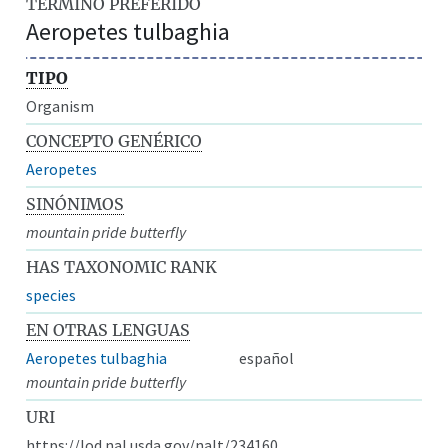
TÉRMINO PREFERIDO
Aeropetes tulbaghia
TIPO
Organism
CONCEPTO GENÉRICO
Aeropetes
SINÓNIMOS
mountain pride butterfly
HAS TAXONOMIC RANK
species
EN OTRAS LENGUAS
Aeropetes tulbaghia
español
mountain pride butterfly
URI
https://lod.nal.usda.gov/nalt/234160