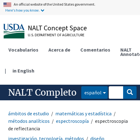
An official website of the United States government.
Here's how you know.
NALT Concept Space
U.S. DEPARTMENT OF AGRICULTURE
Vocabularios
Acerca de
Comentarios
NALT
Annotat
|
in English
NALT Completo
español
ámbitos de estudio
matemáticas y estadística
métodos analíticos
espectroscopía
espectroscopia
de reflectancia
investigación, tecnología, métodos
diseño