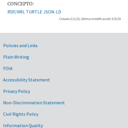
CONCEPTO:
RDF/XML
TURTLE
JSON-LD
Creado 2/1/15, última modificación 3/5/19
Government Links
Policies and Links
Plain Writing
FOIA
Accessibility Statement
Privacy Policy
Non-Discrimination Statement
Civil Rights Policy
Information Quality