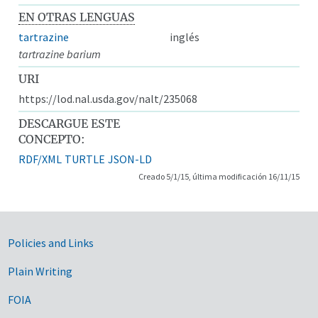
EN OTRAS LENGUAS
tartrazine
inglés
tartrazine barium
URI
https://lod.nal.usda.gov/nalt/235068
DESCARGUE ESTE
CONCEPTO:
RDF/XML
TURTLE
JSON-LD
Creado 5/1/15, última modificación 16/11/15
Government Links
Policies and Links
Plain Writing
FOIA