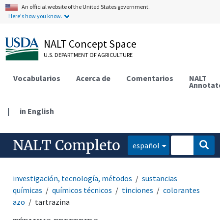
An official website of the United States government.
Here's how you know.
NALT Concept Space
U.S. DEPARTMENT OF AGRICULTURE
Vocabularios
Acerca de
Comentarios
NALT
Annotat
|
in English
NALT Completo
español
investigación, tecnología, métodos
sustancias
químicas
químicos técnicos
tinciones
colorantes
azo
tartrazina