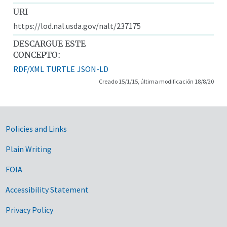
URI
https://lod.nal.usda.gov/nalt/237175
DESCARGUE ESTE
CONCEPTO:
RDF/XML
TURTLE
JSON-LD
Creado 15/1/15, última modificación 18/8/20
Government Links
Policies and Links
Plain Writing
FOIA
Accessibility Statement
Privacy Policy