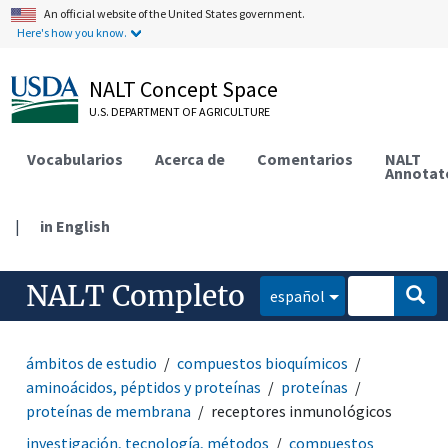
An official website of the United States government.
Here's how you know.
NALT Concept Space
U.S. DEPARTMENT OF AGRICULTURE
Vocabularios
Acerca de
Comentarios
NALT
Annotat
|
in English
NALT Completo
español
ámbitos de estudio
compuestos bioquímicos
aminoácidos, péptidos y proteínas
proteínas
proteínas de membrana
receptores inmunológicos
investigación, tecnología, métodos
compuestos