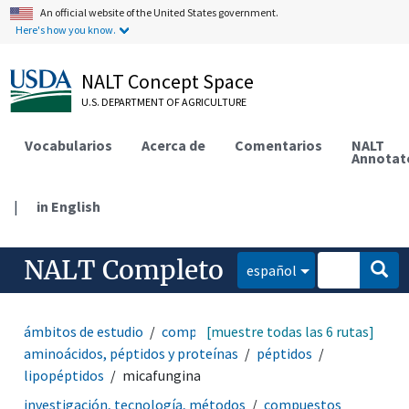
An official website of the United States government.
Here's how you know.
NALT Concept Space
U.S. DEPARTMENT OF AGRICULTURE
Vocabularios
Acerca de
Comentarios
NALT
Annotat
|
in English
NALT Completo
español
ámbitos de estudio
compuestos bioquímicos
[muestre todas las 6 rutas]
aminoácidos, péptidos y proteínas
péptidos
lipopéptidos
micafungina
investigación, tecnología, métodos
compuestos