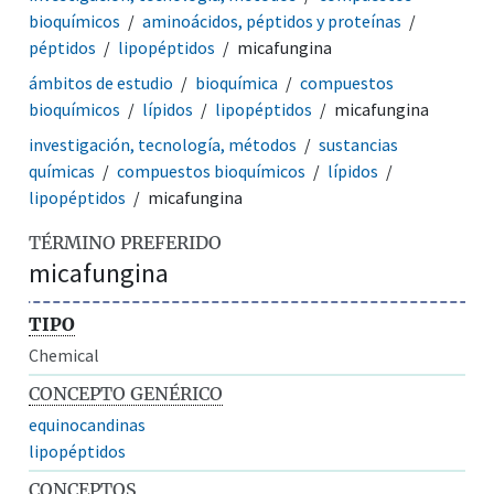
bioquímicos
aminoácidos, péptidos y proteínas
péptidos
lipopéptidos
micafungina
ámbitos de estudio
bioquímica
compuestos
bioquímicos
lípidos
lipopéptidos
micafungina
investigación, tecnología, métodos
sustancias
químicas
compuestos bioquímicos
lípidos
lipopéptidos
micafungina
TÉRMINO PREFERIDO
micafungina
TIPO
Chemical
CONCEPTO GENÉRICO
equinocandinas
lipopéptidos
CONCEPTOS