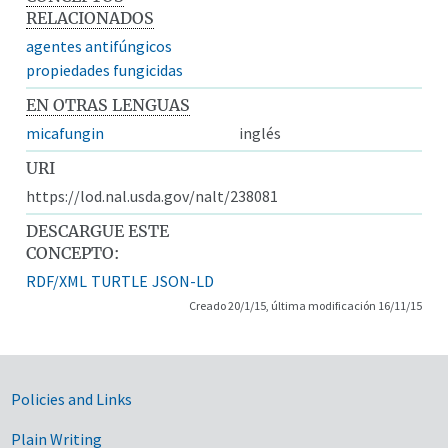
RELACIONADOS
agentes antifúngicos
propiedades fungicidas
EN OTRAS LENGUAS
micafungin
inglés
URI
https://lod.nal.usda.gov/nalt/238081
DESCARGUE ESTE
CONCEPTO:
RDF/XML
TURTLE
JSON-LD
Creado 20/1/15, última modificación 16/11/15
Government Links
Policies and Links
Plain Writing