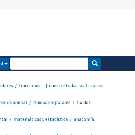
ol
lulares
fracciones
[muestre todas las 11 rutas]
tomía animal
fluidos corporales
fluidos
ntal
matemáticas y estadística
anatomía