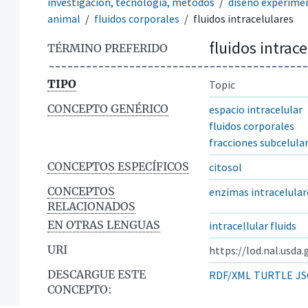
investigación, tecnología, métodos
diseño experime
animal
fluidos corporales
fluidos intracelulares
fluidos intrace
TÉRMINO PREFERIDO
TIPO
Topic
CONCEPTO GENÉRICO
espacio intracelular
fluidos corporales
fracciones subcelula
CONCEPTOS ESPECÍFICOS
citosol
CONCEPTOS
enzimas intracelular
RELACIONADOS
EN OTRAS LENGUAS
intracellular fluids
URI
https://lod.nal.usda
DESCARGUE ESTE
RDF/XML
TURTLE
JS
CONCEPTO: