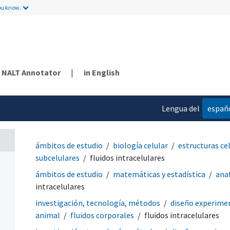
ou know.
NALT Annotator
|
in English
Lengua del
españ
contenido
ámbitos de estudio
biología celular
estructuras ce
subcelulares
fluidos intracelulares
ámbitos de estudio
matemáticas y estadística
ana
intracelulares
investigación, tecnología, métodos
diseño experime
animal
fluidos corporales
fluidos intracelulares