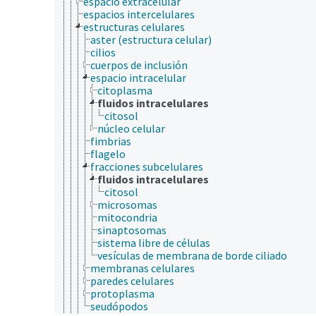
espacio extracelular
espacios intercelulares
estructuras celulares
aster (estructura celular)
cilios
cuerpos de inclusión
espacio intracelular
citoplasma
fluidos intracelulares
citosol
núcleo celular
fimbrias
flagelo
fracciones subcelulares
fluidos intracelulares
citosol
microsomas
mitocondria
sinaptosomas
sistema libre de células
vesículas de membrana de borde ciliado
membranas celulares
paredes celulares
protoplasma
seudópodos