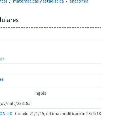
ntal
matemáticas y estadística
anatomía
lulares
res
es
inglés
.gov/nalt/238185
ON-LD
Creado 21/1/15, última modificación 23/4/18