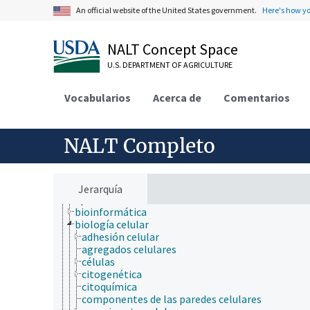
An official website of the United States government.
Here's how y
NALT Concept Space
U.S. DEPARTMENT OF AGRICULTURE
Vocabularios
Acerca de
Comentarios
ámbitos de estudio
acuicultura
NALT Completo
aerobiología
agricultura
agronomía
ambiente
Jerarquía
apicultura
bioinformática
biología celular
adhesión celular
agregados celulares
células
citogenética
citoquímica
componentes de las paredes celulares