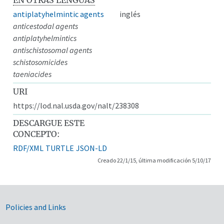
antiplatyhelmintic agents
inglés
anticestodal agents
antiplatyhelmintics
antischistosomal agents
schistosomicides
taeniacides
URI
https://lod.nal.usda.gov/nalt/238308
DESCARGUE ESTE
CONCEPTO:
RDF/XML
TURTLE
JSON-LD
Creado 22/1/15, última modificación 5/10/17
Government Links
Policies and Links