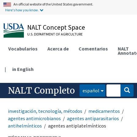
An official website of the United States government.
Here's how you know.
NALT Concept Space
U.S. DEPARTMENT OF AGRICULTURE
Vocabularios
Acerca de
Comentarios
NALT
Annotat
|
in English
NALT Completo
español
investigación, tecnología, métodos
medicamentos
agentes antimicrobianos
agentes antiparasitarios
antihelmínticos
agentes antiplatelmínticos