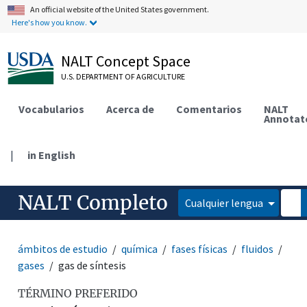
An official website of the United States government.
Here's how you know.
NALT Concept Space
U.S. DEPARTMENT OF AGRICULTURE
Vocabularios
Acerca de
Comentarios
NALT
Annotat
|
in English
NALT Completo
Cualquier lengua
ámbitos de estudio
química
fases físicas
fluidos
gases
gas de síntesis
TÉRMINO PREFERIDO