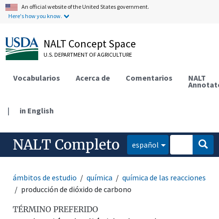
An official website of the United States government.
Here's how you know.
NALT Concept Space
U.S. DEPARTMENT OF AGRICULTURE
Vocabularios
Acerca de
Comentarios
NALT
Annotat
|
in English
NALT Completo
español
ámbitos de estudio
química
química de las reacciones
producción de dióxido de carbono
TÉRMINO PREFERIDO