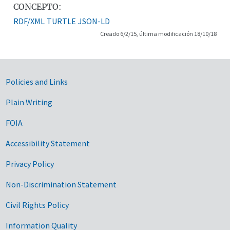
CONCEPTO:
RDF/XML
TURTLE
JSON-LD
Creado 6/2/15, última modificación 18/10/18
Government Links
Policies and Links
Plain Writing
FOIA
Accessibility Statement
Privacy Policy
Non-Discrimination Statement
Civil Rights Policy
Information Quality