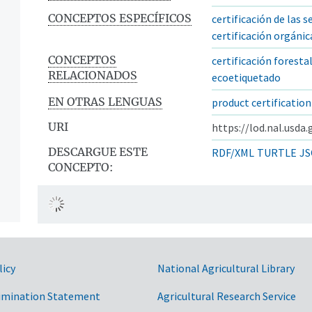
CONCEPTOS ESPECÍFICOS
certificación de las s
certificación orgánic
CONCEPTOS
certificación foresta
RELACIONADOS
ecoetiquetado
EN OTRAS LENGUAS
product certification
URI
https://lod.nal.usda
DESCARGUE ESTE
RDF/XML
TURTLE
JS
CONCEPTO:
licy
National Agricultural Library
imination Statement
Agricultural Research Service