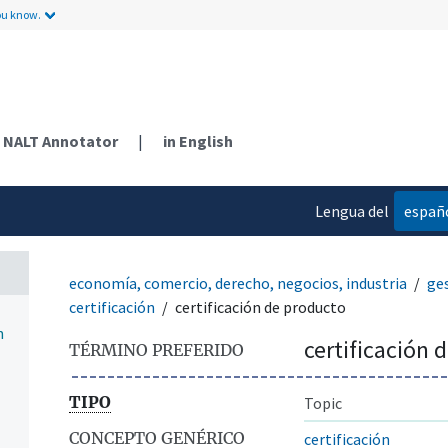
ou know.
NALT Annotator
|
in English
Lengua del
españ
contenido
economía, comercio, derecho, negocios, industria
ge
certificación
certificación de producto
n
certificación 
TÉRMINO PREFERIDO
TIPO
Topic
CONCEPTO GENÉRICO
certificación