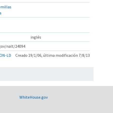
emillas
a
l
inglés
.gov/nalt/24094
ON-LD
Creado 19/1/06, última modificación 7/8/13
WhiteHouse.gov