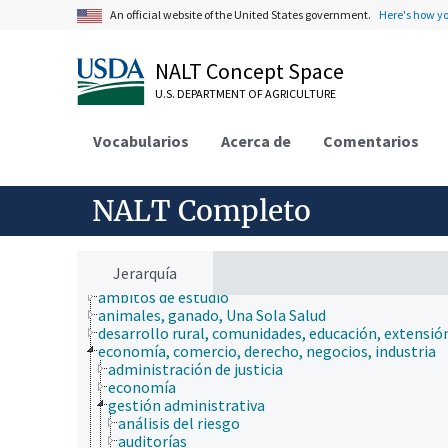
An official website of the United States government.
Here's how y
NALT Concept Space
U.S. DEPARTMENT OF AGRICULTURE
Vocabularios
Acerca de
Comentarios
NALT Completo
Jerarquía
ámbitos de estudio
animales, ganado, Una Sola Salud
desarrollo rural, comunidades, educación, extensió
economía, comercio, derecho, negocios, industria
administración de justicia
economía
gestión administrativa
análisis del riesgo
auditorías