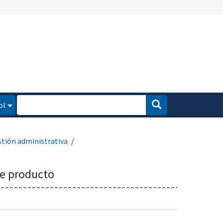
ol
stión administrativa
de producto