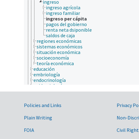
ingreso
ingreso agrícola
ingreso familiar
ingreso per cápita
pagos del gobierno
renta neta dsiponible
saldos de caja
regiones económicas
sistemas económicos
situación económica
socioeconomía
teoría económica
educación
embriología
endocrinología
epidemiología
especies químicas
etiología
física
Government Links
Policies and Links
Privacy Po
fisiología
fisiopatología
Plain Writing
Non-Discr
fotobiología
genética
FOIA
Civil Right
geografía
geología