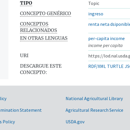
TIPO
Topic
CONCEPTO GENÉRICO
ingreso
CONCEPTOS
renta neta dsiponibl
RELACIONADOS
EN OTRAS LENGUAS
per-capita income
income per capita
URI
https://lod.nal.usda
DESCARGUE ESTE
RDF/XML
TURTLE
JS
CONCEPTO:
licy
National Agricultural Library
imination Statement
Agricultural Research Service
s Policy
USDA.gov