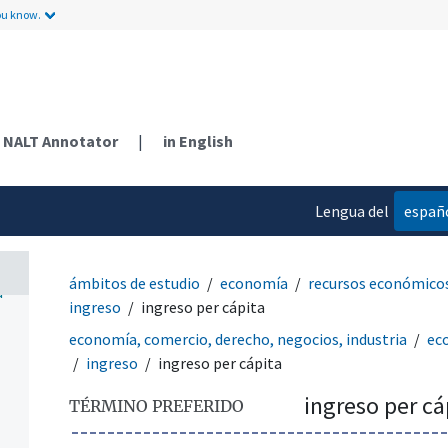
ou know.
NALT Annotator
|
in English
Lengua del
españ
contenido
ámbitos de estudio
economía
recursos económico
a
ingreso
ingreso per cápita
economía, comercio, derecho, negocios, industria
ec
ingreso
ingreso per cápita
ingreso per cá
TÉRMINO PREFERIDO