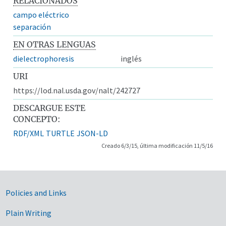
RELACIONADOS
campo eléctrico
separación
EN OTRAS LENGUAS
dielectrophoresis
inglés
URI
https://lod.nal.usda.gov/nalt/242727
DESCARGUE ESTE
CONCEPTO:
RDF/XML
TURTLE
JSON-LD
Creado 6/3/15, última modificación 11/5/16
Government Links
Policies and Links
Plain Writing