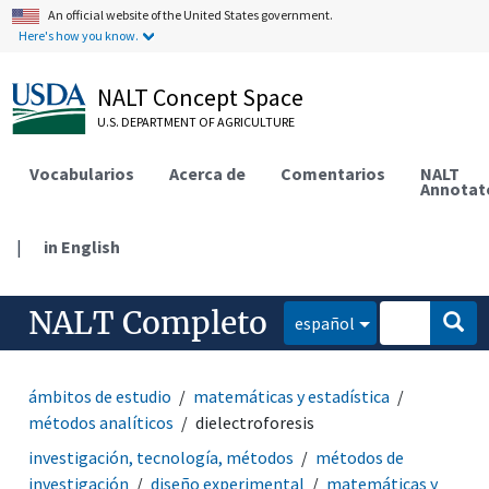
An official website of the United States government.
Here's how you know.
NALT Concept Space
U.S. DEPARTMENT OF AGRICULTURE
Vocabularios
Acerca de
Comentarios
NALT
Annotat
|
in English
NALT Completo
español
ámbitos de estudio
matemáticas y estadística
métodos analíticos
dielectroforesis
investigación, tecnología, métodos
métodos de
investigación
diseño experimental
matemáticas y