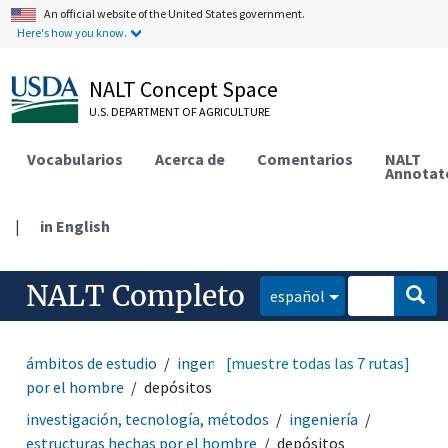
An official website of the United States government.
Here's how you know.
NALT Concept Space
U.S. DEPARTMENT OF AGRICULTURE
Vocabularios
Acerca de
Comentarios
NALT
Annotat
|
in English
NALT Completo
español
ámbitos de estudio
ingeniería
[muestre todas las 7 rutas]
estructuras hechas
por el hombre
depósitos
investigación, tecnología, métodos
ingeniería
estructuras hechas por el hombre
depósitos