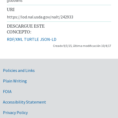
godowns
URI
https://lod.nal.usda.gov/nalt/242933
DESCARGUE ESTE
CONCEPTO:
RDF/XML
TURTLE
JSON-LD
Creado 9/3/15, última modificación 10/4/17
Government Links
Policies and Links
Plain Writing
FOIA
Accessibility Statement
Privacy Policy