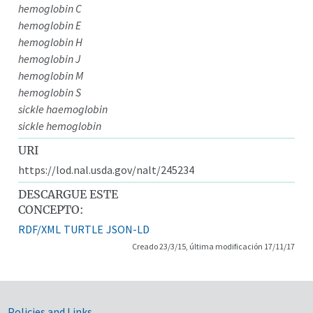
hemoglobin C
hemoglobin E
hemoglobin H
hemoglobin J
hemoglobin M
hemoglobin S
sickle haemoglobin
sickle hemoglobin
URI
https://lod.nal.usda.gov/nalt/245234
DESCARGUE ESTE
CONCEPTO:
RDF/XML
TURTLE
JSON-LD
Creado 23/3/15, última modificación 17/11/17
Policies and Links