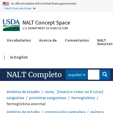
An official website of the United States government.
Here's how you know.
NALT Concept Space
U.S. DEPARTMENT OF AGRICULTURE
Vocabularios
Acerca de
Comentarios
NALT
Annotat
|
in English
NALT Completo
español
ámbitos de estudio
composición sanguínea
[muestre todas las 8 rutas]
química
sanguínea
proteínas sanguíneas
hemoglobina
hemoglobina anormal
ámbitos de estudio
composición sanguínea
química