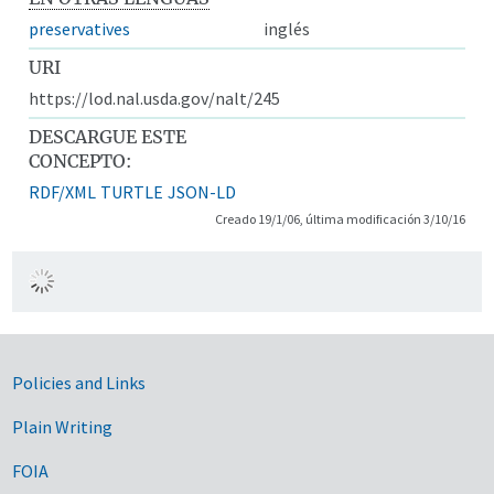
preservatives
inglés
URI
https://lod.nal.usda.gov/nalt/245
DESCARGUE ESTE
CONCEPTO:
RDF/XML
TURTLE
JSON-LD
Creado 19/1/06, última modificación 3/10/16
Government Links
Policies and Links
Plain Writing
FOIA