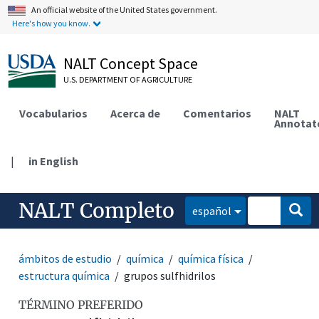
An official website of the United States government.
Here's how you know.
NALT Concept Space
U.S. DEPARTMENT OF AGRICULTURE
Vocabularios
Acerca de
Comentarios
NALT
Annotat
|
in English
NALT Completo
español
ámbitos de estudio
química
química física
estructura química
grupos sulfhidrilos
TÉRMINO PREFERIDO