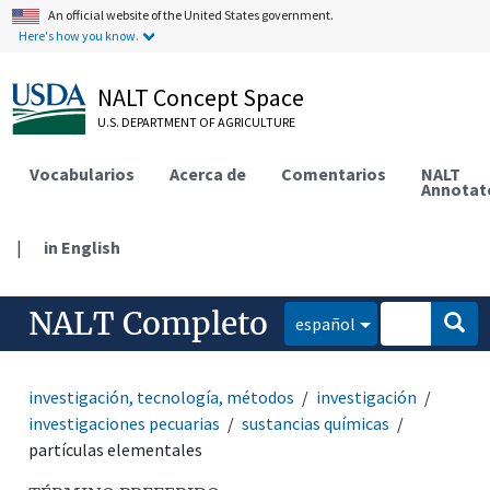
An official website of the United States government.
Here's how you know.
NALT Concept Space
U.S. DEPARTMENT OF AGRICULTURE
Vocabularios
Acerca de
Comentarios
NALT
Annotat
|
in English
NALT Completo
español
investigación, tecnología, métodos
investigación
investigaciones pecuarias
sustancias químicas
partículas elementales