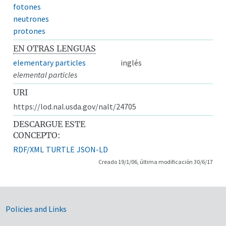
fotones
neutrones
protones
EN OTRAS LENGUAS
elementary particles
inglés
elemental particles
URI
https://lod.nal.usda.gov/nalt/24705
DESCARGUE ESTE
CONCEPTO:
RDF/XML
TURTLE
JSON-LD
Creado 19/1/06, última modificación 30/6/17
Government Links
Policies and Links