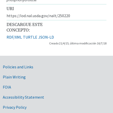
URI
https://lod.nal.usda.gov/nalt/250220
DESCARGUE ESTE
CONCEPTO:
RDF/XML
TURTLE
JSON-LD
Creado 21/4/15, última modificación 16/7/18
Government Links
Policies and Links
Plain Writing
FOIA
Accessibility Statement
Privacy Policy