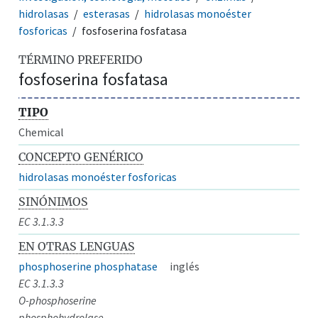
hidrolasas
esterasas
hidrolasas monoéster
fosforicas
fosfoserina fosfatasa
TÉRMINO PREFERIDO
fosfoserina fosfatasa
TIPO
Chemical
CONCEPTO GENÉRICO
hidrolasas monoéster fosforicas
SINÓNIMOS
EC 3.1.3.3
EN OTRAS LENGUAS
phosphoserine phosphatase
inglés
EC 3.1.3.3
O-phosphoserine
phosphohydrolase