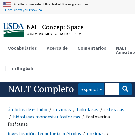
An official website of the United States government.
Here's how you know.
NALT Concept Space
U.S. DEPARTMENT OF AGRICULTURE
Vocabularios
Acerca de
Comentarios
NALT
Annotat
|
in English
NALT Completo
español
ámbitos de estudio
enzimas
hidrolasas
esterasas
hidrolasas monoéster fosforicas
fosfoserina
fosfatasa
investigación, tecnología, métodos
enzimas