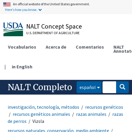
An official website of the United States government.
Here's how you know.
NALT Concept Space
U.S. DEPARTMENT OF AGRICULTURE
Vocabularios
Acerca de
Comentarios
NALT
Annotat
|
in English
NALT Completo
español
investigación, tecnología, métodos
recursos genéticos
recursos genéticos animales
razas animales
razas
de perros
Vizsla
recursos naturales, conservación, medio ambiente