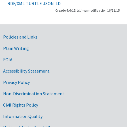
RDF/XML
TURTLE
JSON-LD
Creado 4/6/15, última modificación 16/11/15
Government Links
Policies and Links
Plain Writing
FOIA
Accessibility Statement
Privacy Policy
Non-Discrimination Statement
Civil Rights Policy
Information Quality