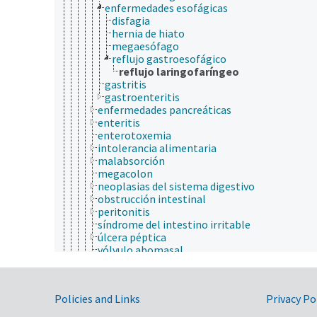
enfermedades esofágicas
disfagia
hernia de hiato
megaesófago
reflujo gastroesofágico
reflujo laringofaríngeo
gastritis
gastroenteritis
enfermedades pancreáticas
enteritis
enterotoxemia
intolerancia alimentaria
malabsorción
megacolon
neoplasias del sistema digestivo
obstrucción intestinal
peritonitis
síndrome del intestino irritable
úlcera péptica
vólvulo abomasal
vólvulo gástrico
enfermedades del sistema nervisoso
enfermedades del tracto urinario
Government Links
Policies and Links
Privacy Po
enfermedades endocrinas
enfermedades hematológicas