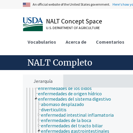
nutrición
An official website of the United States government.
Here's how y
paleontología
parasitología
patología de insectos
NALT Concept Space
psicología
U.S. DEPARTMENT OF AGRICULTURE
química
salud animal y humana
ciencias médicas
Vocabularios
Acerca de
Comentarios
enfermedades y desórdenes (animales y humano
endometriosis
enfermedades animales
NALT Completo
enfermedades cardiovasculares
enfermedades crónicas
enfermedades de la glándula mamaria
enfermedades de la piel
Jerarquía
enfermedades de las patas
enfermedades de los oídos
enfermedades de origen hídrico
enfermedades del sistema digestivo
abomaso desplazado
diverticulitis
enfermedad intestinal inflamatoria
enfermedades de la boca
enfermedades del tracto biliar
enfermedades gastrointestinales