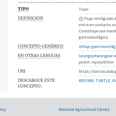
TIPO
Topic
DEFINICIÓN
Flujo retrógrado d
entra en contacto con
Constituye una manif
gastroesofágico.
CONCEPTO GENÉRICO
reflujo gastroesofág
EN OTRAS LENGUAS
laryngopharyngeal r
gastric regurgitation
URI
https://lod.nal.usda
DESCARGUE ESTE
RDF/XML
TURTLE
JS
CONCEPTO:
licy
National Agricultural Library