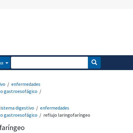
ua
ivo
enfermedades
jo gastroesofágico
istema digestivo
enfermedades
jo gastroesofágico
reflujo laringofaríngeo
ofaríngeo