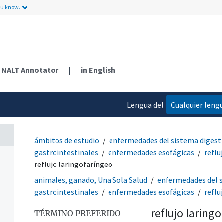
ou know.
NALT Annotator
|
in English
s)
Lengua del
Cualquier leng
contenido
ámbitos de estudio
enfermedades del sistema digest
gastrointestinales
enfermedades esofágicas
reflu
reflujo laringofaríngeo
animales, ganado, Una Sola Salud
enfermedades del s
gastrointestinales
enfermedades esofágicas
reflu
reflujo laring
TÉRMINO PREFERIDO