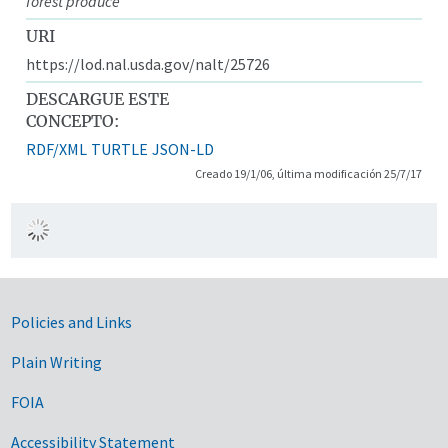
forest produce
URI
https://lod.nal.usda.gov/nalt/25726
DESCARGUE ESTE
CONCEPTO:
RDF/XML
TURTLE
JSON-LD
Creado 19/1/06, última modificación 25/7/17
Government Links
Policies and Links
Plain Writing
FOIA
Accessibility Statement