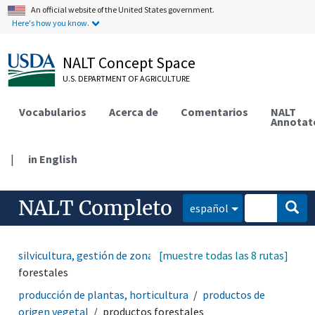
An official website of the United States government.
Here's how you know.
NALT Concept Space
U.S. DEPARTMENT OF AGRICULTURE
Vocabularios
Acerca de
Comentarios
NALT
Annotat
|
in English
NALT Completo
español
silvicultura, gestión de zonas silvestres
[muestre todas las 8 rutas]
productos
forestales
producción de plantas, horticultura
productos de
origen vegetal
productos forestales