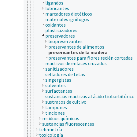
ligandos
lubricantes
marcadores dietéticos
materiales ignífugos
oxidantes
plasticizadores
preservadores
biopreservantes
preservantes de alimentos
preservantes de la madera
preservantes para flores recién cortadas
reactivos de enlaces cruzados
sanitizadores
selladores de tetas
singergistas
solventes
surfactantes
sustancias reactivas al ácido tiobarbitúrico
sustratos de cultivo
tampones
tinciones
residuos químicos
sustancias fluorescentes
telemetría
toxicología