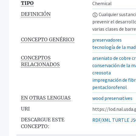
TIPO
Chemical
DEFINICIÓN
Cualquier sustanci
prevenir el desarroll
varias clases de barr
CONCEPTO GENÉRICO
preservadores
tecnología de la mad
CONCEPTOS
arseniato de cobre 
RELACIONADOS
conservación de la m
creosota
impregnación de fib
pentaclorofenol
EN OTRAS LENGUAS
wood preservatives
URI
https://lod.nal.usda
DESCARGUE ESTE
RDF/XML
TURTLE
JS
CONCEPTO: