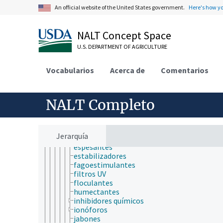
antioxidantes
An official website of the United States government.
Here's how y
atractantes
biocidas
biosorbentes
NALT Concept Space
catalizadores
U.S. DEPARTMENT OF AGRICULTURE
coagulantes
compuestos del sabor
crioprotectores
Vocabularios
Acerca de
Comentarios
curtientes
defoliantes
desecantes
NALT Completo
detergentes
dispersantes
disruptores endocrinos
electrolitos
Jerarquía
emulsificadores
espesantes
estabilizadores
fagoestimulantes
filtros UV
floculantes
humectantes
inhibidores químicos
ionóforos
jabones