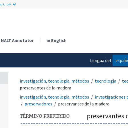
ou know.
NALT Annotator
|
in English
Lengua del
españ
contenido
investigación, tecnología, métodos
tecnología
te
preservantes de la madera
investigación, tecnología, métodos
investigaciones 
preservadores
preservantes de la madera
preservantes 
TÉRMINO PREFERIDO