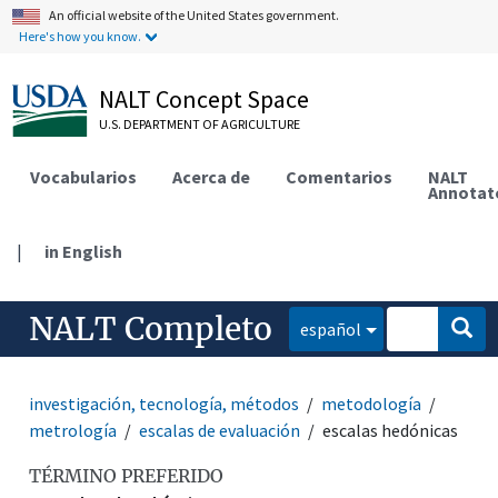
An official website of the United States government.
Here's how you know.
NALT Concept Space
U.S. DEPARTMENT OF AGRICULTURE
Vocabularios
Acerca de
Comentarios
NALT
Annotat
|
in English
NALT Completo
español
investigación, tecnología, métodos
metodología
metrología
escalas de evaluación
escalas hedónicas
TÉRMINO PREFERIDO