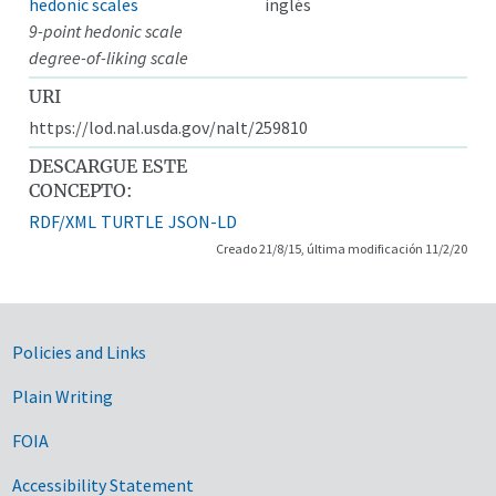
hedonic scales
inglés
9-point hedonic scale
degree-of-liking scale
URI
https://lod.nal.usda.gov/nalt/259810
DESCARGUE ESTE
CONCEPTO:
RDF/XML
TURTLE
JSON-LD
Creado 21/8/15, última modificación 11/2/20
Government Links
Policies and Links
Plain Writing
FOIA
Accessibility Statement