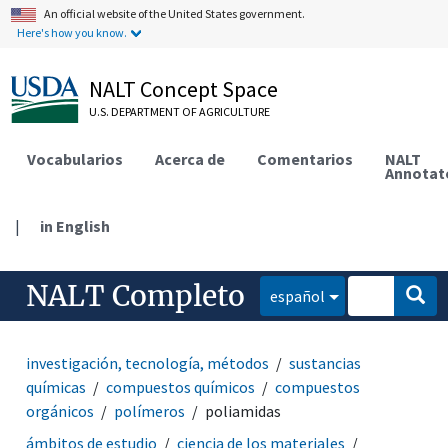
An official website of the United States government.
Here's how you know.
NALT Concept Space
U.S. DEPARTMENT OF AGRICULTURE
Vocabularios
Acerca de
Comentarios
NALT
Annotat
|
in English
NALT Completo
español
investigación, tecnología, métodos
sustancias
químicas
compuestos químicos
compuestos
orgánicos
polímeros
poliamidas
ámbitos de estudio
ciencia de los materiales