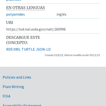
EN OTRAS LENGUAS
polyamides
inglés
URI
https://lod.nal.usda.gov/nalt/260996
DESCARGUE ESTE
CONCEPTO:
RDF/XML
TURTLE
JSON-LD
Creado 15/9/15, última modificación 30/11/15
Government Links
Policies and Links
Plain Writing
FOIA
Accessibility Statement