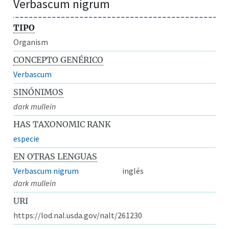
Verbascum nigrum
TIPO
Organism
CONCEPTO GENÉRICO
Verbascum
SINÓNIMOS
dark mullein
HAS TAXONOMIC RANK
especie
EN OTRAS LENGUAS
Verbascum nigrum
inglés
dark mullein
URI
https://lod.nal.usda.gov/nalt/261230