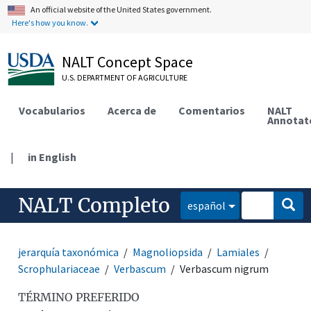
An official website of the United States government.
Here's how you know.
NALT Concept Space
U.S. DEPARTMENT OF AGRICULTURE
Vocabularios
Acerca de
Comentarios
NALT
Annotat
|
in English
NALT Completo
español
jerarquía taxonómica
Magnoliopsida
Lamiales
Scrophulariaceae
Verbascum
Verbascum nigrum
TÉRMINO PREFERIDO