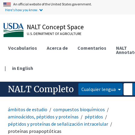
An official website of the United States government.
Here's how you know.
NALT Concept Space
U.S. DEPARTMENT OF AGRICULTURE
Vocabularios
Acerca de
Comentarios
NALT
Annotat
|
in English
NALT Completo
Cualquier lengua
ámbitos de estudio
compuestos bioquímicos
aminoácidos, péptidos y proteínas
péptidos
péptidos y proteínas de señalización intracelular
proteínas proapoptóticas