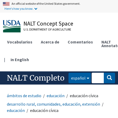
An official website of the United States government.
Here's how you know.
NALT Concept Space
U.S. DEPARTMENT OF AGRICULTURE
Vocabularios
Acerca de
Comentarios
NALT
Annotat
|
in English
NALT Completo
español
ámbitos de estudio
educación
educación cívica
desarrollo rural, comunidades, educación, extensión
educación
educación cívica