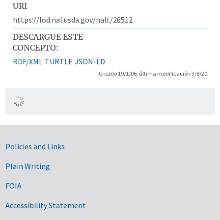
URI
https://lod.nal.usda.gov/nalt/26512
DESCARGUE ESTE
CONCEPTO:
RDF/XML
TURTLE
JSON-LD
Creado 19/1/06, última modificación 3/8/20
Government Links
Policies and Links
Plain Writing
FOIA
Accessibility Statement