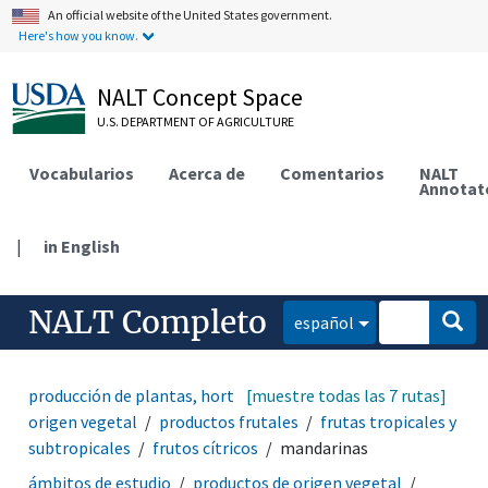
An official website of the United States government.
Here's how you know.
NALT Concept Space
U.S. DEPARTMENT OF AGRICULTURE
Vocabularios
Acerca de
Comentarios
NALT
Annotat
|
in English
NALT Completo
español
producción de plantas, horticultura
[muestre todas las 7 rutas]
productos de
origen vegetal
productos frutales
frutas tropicales y
subtropicales
frutos cítricos
mandarinas
ámbitos de estudio
productos de origen vegetal