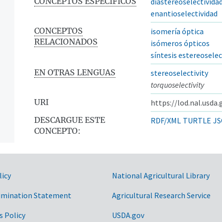
CONCEPTOS ESPECÍFICOS
diastereoselectivida
enantioselectividad
CONCEPTOS
isomería óptica
RELACIONADOS
isómeros ópticos
síntesis estereoselec
EN OTRAS LENGUAS
stereoselectivity
torquoselectivity
URI
https://lod.nal.usda
DESCARGUE ESTE
RDF/XML
TURTLE
JS
CONCEPTO:
licy
National Agricultural Library
imination Statement
Agricultural Research Service
s Policy
USDA.gov