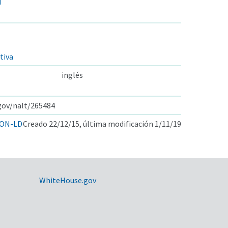
d
tiva
inglés
.gov/nalt/265484
ON-LD
Creado 22/12/15, última modificación 1/11/19
WhiteHouse.gov