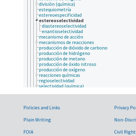
división (química)
estequiometría
estereoespecificidad
estereoselectividad
diastereoselectividad
enantioselectividad
mecanismo de acción
mecanismos de reacciones
producción de dióxido de carbono
producción de hidrógeno
producción de metano
producción de óxido nitroso
producción de oxígeno
reacciones químicas
regioselectividad
selectividad (química)
síntesis
química física
química orgánica
Government Links
Policies and Links
Privacy Po
quimioinformática
salud animal y humana
sericultura
Plain Writing
Non-Discr
sociobiología
taxonomía
FOIA
Civil Right
animales, ganado, Una Sola Salud