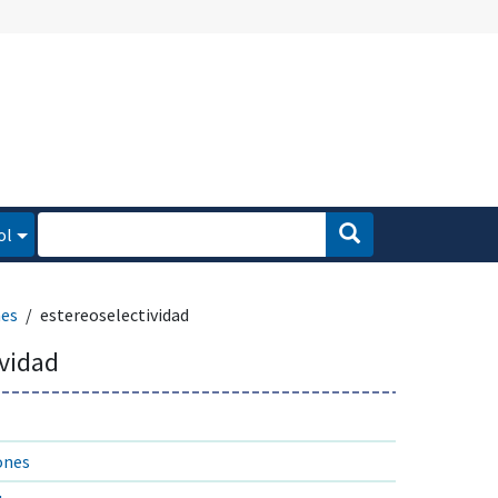
ol
nes
estereoselectividad
ividad
ones