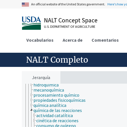
medicina veterinaria
An official website of the United States government.
Here's how y
micología
microbiología
neontología
NALT Concept Space
nutrición
U.S. DEPARTMENT OF AGRICULTURE
paleontología
parasitología
patología de insectos
Vocabularios
Acerca de
Comentarios
psicología
química
composición química
NALT Completo
electroquímica
estereoquímica
fases físicas
fotoquímica
Jerarquía
geoquímica
hidroquímica
mecanoquímica
procesamiento químico
propiedades fisicoquímicas
química analítica
química de las reacciones
actividad catalítica
cinética de reacciones
consumo de oxígeno