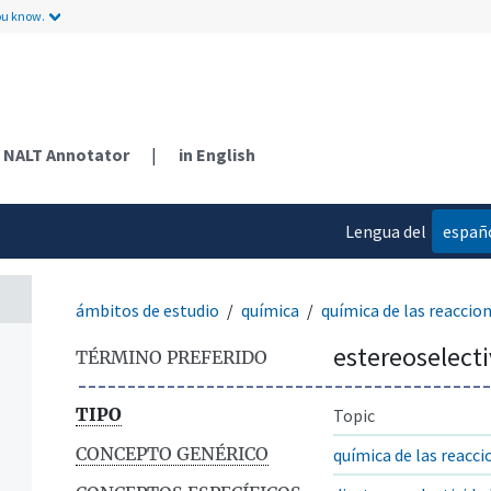
ou know.
NALT Annotator
|
in English
Lengua del
españ
contenido
ámbitos de estudio
química
química de las reaccio
estereoselect
TÉRMINO PREFERIDO
TIPO
Topic
CONCEPTO GENÉRICO
química de las reacci