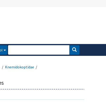
ol
a
Knemidokoptidae
es