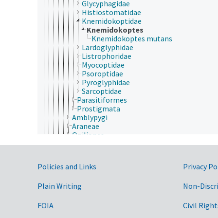
Glycyphagidae
Histiostomatidae
Knemidokoptidae
Knemidokoptes
Knemidokoptes mutans
Lardoglyphidae
Listrophoridae
Myocoptidae
Psoroptidae
Pyroglyphidae
Sarcoptidae
Parasitiformes
Prostigmata
Amblypygi
Araneae
Opiliones
Palpigradi
Pseudoscorpiones
Ricinulei
Government Links
Policies and Links
Privacy Po
Schizomida
Scorpiones
Plain Writing
Non-Discr
Solifugae
Uropygi
Merostomata
FOIA
Civil Right
Pycnogonida