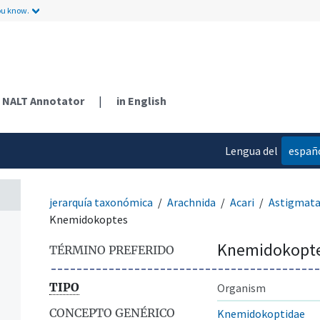
ou know.
n
NALT Annotator
|
in English
Lengua del
españ
contenido
jerarquía taxonómica
Arachnida
Acari
Astigmat
Knemidokoptes
Knemidokopt
TÉRMINO PREFERIDO
TIPO
Organism
CONCEPTO GENÉRICO
Knemidokoptidae