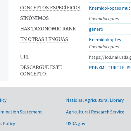
CONCEPTOS ESPECÍFICOS
Knemidokoptes mut
SINÓNIMOS
Cnemidocoptes
HAS TAXONOMIC RANK
género
EN OTRAS LENGUAS
Knemidokoptes
Cnemidocoptes
URI
https://lod.nal.usda
DESCARGUE ESTE
RDF/XML
TURTLE
JS
CONCEPTO:
licy
National Agricultural Library
imination Statement
Agricultural Research Service
s Policy
USDA.gov