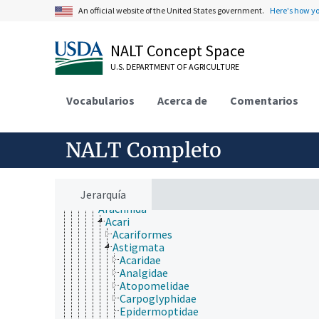
An official website of the United States government.
Here's how y
NALT Concept Space
ámbitos de estudio
animales, ganado, Una Sola Salud
U.S. DEPARTMENT OF AGRICULTURE
desarrollo rural, comunidades, educación, extensió
economía, comercio, derecho, negocios, industria
Vocabularios
Acerca de
Comentarios
fincas, sistemas de producción agrícola
investigación, tecnología, métodos
jerarquía taxonómica
NALT Completo
Animalia
Acanthocephala
Annelida
Arthropoda
Jerarquía
Chelicerata
Arachnida
Acari
Acariformes
Astigmata
Acaridae
Analgidae
Atopomelidae
Carpoglyphidae
Epidermoptidae