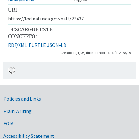
URI
https://lod.nal.usda.gov/nalt/27437
DESCARGUE ESTE
CONCEPTO:
RDF/XML
TURTLE
JSON-LD
Creado 19/1/06, última modificación 21/8/19
Government Links
Policies and Links
Plain Writing
FOIA
Accessibility Statement