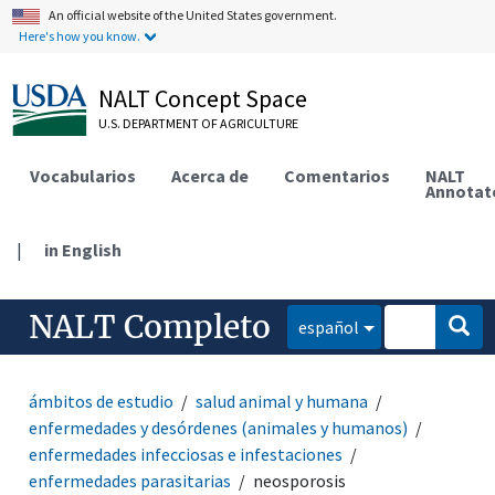
An official website of the United States government.
Here's how you know.
NALT Concept Space
U.S. DEPARTMENT OF AGRICULTURE
Vocabularios
Acerca de
Comentarios
NALT
Annotat
|
in English
NALT Completo
español
ámbitos de estudio
salud animal y humana
enfermedades y desórdenes (animales y humanos)
enfermedades infecciosas e infestaciones
enfermedades parasitarias
neosporosis