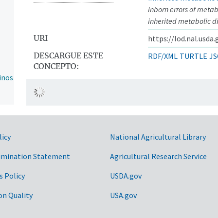
inborn errors of meta
inherited metabolic d
URI
https://lod.nal.usda
DESCARGUE ESTE
RDF/XML
TURTLE
JS
CONCEPTO:
inos
licy
National Agricultural Library
asa
imination Statement
Agricultural Research Service
s Policy
USDA.gov
on Quality
USA.gov