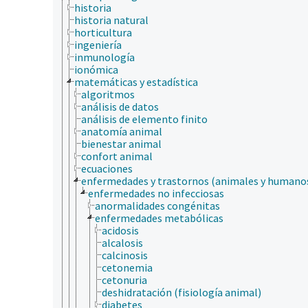
historia
historia natural
horticultura
ingeniería
inmunología
ionómica
matemáticas y estadística
algoritmos
análisis de datos
análisis de elemento finito
anatomía animal
bienestar animal
confort animal
ecuaciones
enfermedades y trastornos (animales y humano
enfermedades no infecciosas
anormalidades congénitas
enfermedades metabólicas
acidosis
alcalosis
calcinosis
cetonemia
cetonuria
deshidratación (fisiología animal)
diabetes