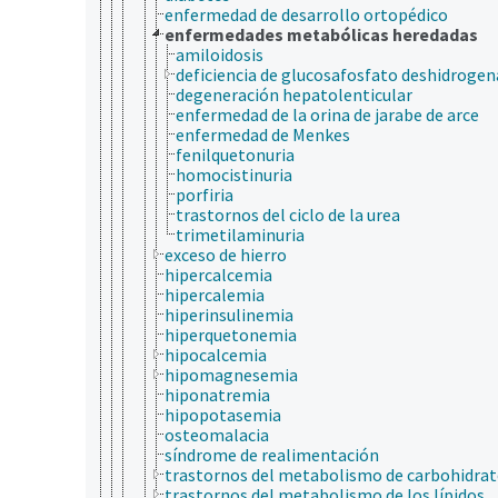
enfermedad de desarrollo ortopédico
enfermedades metabólicas heredadas
amiloidosis
deficiencia de glucosafosfato deshidrogen
degeneración hepatolenticular
enfermedad de la orina de jarabe de arce
enfermedad de Menkes
fenilquetonuria
homocistinuria
porfiria
trastornos del ciclo de la urea
trimetilaminuria
exceso de hierro
hipercalcemia
hipercalemia
hiperinsulinemia
hiperquetonemia
hipocalcemia
hipomagnesemia
hiponatremia
hipopotasemia
osteomalacia
síndrome de realimentación
trastornos del metabolismo de carbohidra
trastornos del metabolismo de los lípidos