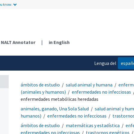
ou know.
NALT Annotator
|
in English
Lengua del
españ
contenido
ámbitos de estudio
salud animal y humana
enferm
(animales y humanos)
enfermedades no infecciosas
enfermedades metabólicas heredadas
animales, ganado, Una Sola Salud
salud animal y hu
humanos)
enfermedades no infecciosas
trastorno
ámbitos de estudio
matemáticas y estadística
enf
enfermedades no infecciosas
trastornos genéticos