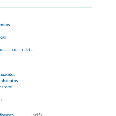
énitas
icas
nadas con la dieta
noácidos
bohidratos
esterol
l
diseases
inglés