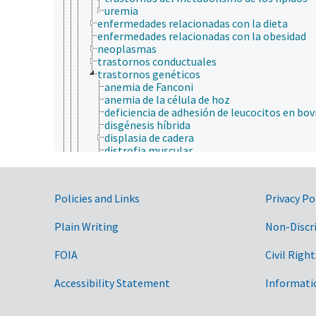
uremia
enfermedades relacionadas con la dieta
enfermedades relacionadas con la obesidad
neoplasmas
trastornos conductuales
trastornos genéticos
anemia de Fanconi
anemia de la célula de hoz
deficiencia de adhesión de leucocitos en bov
disgénesis híbrida
displasia de cadera
distrofia muscular
enfermedad de Fabry
enfermedades metabólicas heredadas
amiloidosis
Government Links
Policies and Links
Privacy Po
deficiencia de glucosafosfato deshidrogen
degeneración hepatolenticular
Plain Writing
enfermedad de la orina de jarabe de arce
Non-Discr
enfermedad de Menkes
fenilquetonuria
FOIA
Civil Right
homocistinuria
porfiria
Accessibility Statement
Informati
trastornos del ciclo de la urea
trimetilaminuria
epidermólisis bullosa