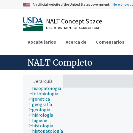
ciencias sociales
An official website of the United States government.
Here's how y
comunicación (humana)
conducta
criobiología
NALT Concept Space
cultura y humanidades
U.S. DEPARTMENT OF AGRICULTURE
ecología
ecología humana
economía
Vocabularios
Acerca de
Comentarios
educación
embriología
endocrinología
NALT Completo
epidemiología
especies químicas
etiología
física
Jerarquía
fisiología
fisiopatología
fotobiología
genética
geografía
geología
hidrología
higiene
histología
histopatología