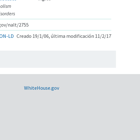
bolism
isorders
.gov/nalt/2755
ON-LD
Creado 19/1/06, última modificación 11/2/17
WhiteHouse.gov