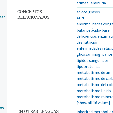
trimetilaminuria
CONCEPTOS
ácidos grasos
asa
RELACIONADOS
ADN
anormalidades cong
balance ácido-base
deficiencias enzimát
desnutrición
enfermedades relacio
glicosaminoglicanos
lípidos sanguíneos
lipoproteínas
metabolismo de ami
metabolismo de car
metabolismo del col
metabolismo lípido
metabolismo minera
[show all 16 values]
tos
EN OTRAS LENGUAS
inherited metabolic 