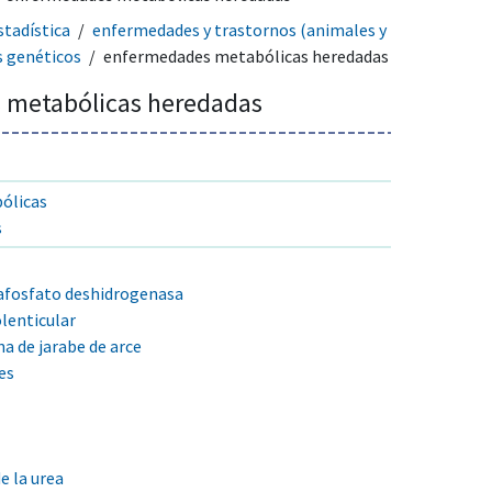
tadística
enfermedades y trastornos (animales y
s genéticos
enfermedades metabólicas heredadas
 metabólicas heredadas
ólicas
s
safosfato deshidrogenasa
lenticular
a de jarabe de arce
es
e la urea