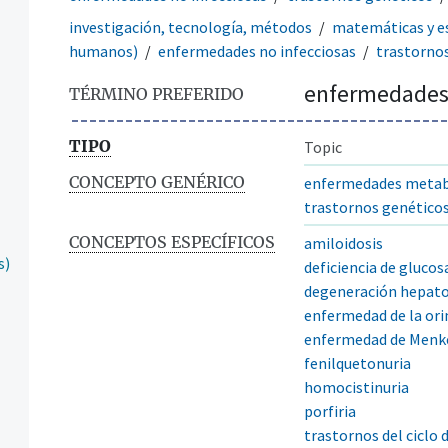
investigación, tecnología, métodos
matemáticas y es
humanos)
enfermedades no infecciosas
trastorno
enfermedades
TÉRMINO PREFERIDO
TIPO
Topic
CONCEPTO GENÉRICO
enfermedades metab
trastornos genético
CONCEPTOS ESPECÍFICOS
amiloidosis
s)
deficiencia de gluco
degeneración hepato
enfermedad de la orin
enfermedad de Menk
fenilquetonuria
homocistinuria
porfiria
trastornos del ciclo d