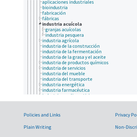
aplicaciones industriales
bioindustria
fabricación
fábricas
industria acuícola
granjas acuícolas
industria pesquera
industria agrícola
industria de la construcción
industria de la fermentación
industria de la grasa y el aceite
industria de productos químicos
industria de servicios
industria del mueble
industria del transporte
industria energética
industria farmacéutica
industria no alimenticia
minería
plantas de embalaje
plantas empacadoras
Government Links
Policies and Links
Privacy Po
monopolio
monopsonio
Plain Writing
Non-Discr
oligopolio
oligopsonio