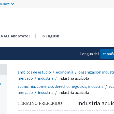
ou know.
NALT Annotator
|
in English
Lengua del
españ
contenido
ámbitos de estudio
economía
organización industr
mercado
industria
industria acuícola
a
economía, comercio, derecho, negocios, industria
ec
mercado
industria
industria acuícola
industria acuí
TÉRMINO PREFERIDO