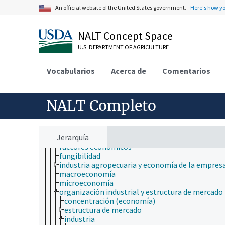
comercio
An official website of the United States government.
Here's how y
comportamiento económico
crisis económicas
datos históricos sobre economía y censo
NALT Concept Space
desarrollo económico
econometría
U.S. DEPARTMENT OF AGRICULTURE
economía agrícola
economía ambiental
Vocabularios
Acerca de
Comentarios
economía de la producción
economía del consumidor
economía financiera
economía internacional
NALT Completo
economía laboral y demográfica
economía pública
economía regional
Jerarquía
evaluación económica
factores económicos
fungibilidad
industria agropecuaria y economía de la empres
macroeconomía
microeconomía
organización industrial y estructura de mercado
concentración (economía)
estructura de mercado
industria