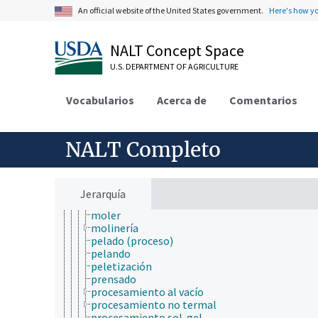
grabado químico
An official website of the United States government.
Here's how y
hidrogenación
homogeneización
NALT Concept Space
instantaneización
irradiación
U.S. DEPARTMENT OF AGRICULTURE
lavado
limpieza en el lugar
Vocabularios
llenar (procesamiento)
Acerca de
Comentarios
lubricación
maceración
maceración de la malta
NALT Completo
mercerización
métodos de purificación
microencapsulación
microfiltración
Jerarquía
moldeo
moler
molinería
pelado (proceso)
pelando
peletización
prensado
procesamiento al vacío
procesamiento no termal
procesamiento sol-gel