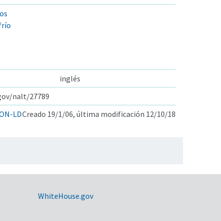
dos
río
inglés
.gov/nalt/27789
ON-LD
Creado 19/1/06, última modificación 12/10/18
WhiteHouse.gov