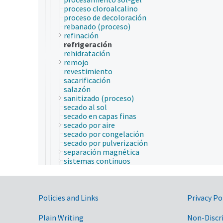
proceso cloroalcalino
proceso de decoloración
rebanado (proceso)
refinación
refrigeración
rehidratación
remojo
revestimiento
sacarificación
salazón
sanitizado (proceso)
secado al sol
secado en capas finas
secado por aire
secado por congelación
secado por pulverización
separación magnética
sistemas continuos
sistemas del lotes
soldadura blanda
soldadura por fusión
Government Links
solubilización
Policies and Links
Privacy Po
sonicación
taladrado
Plain Writing
Non-Discr