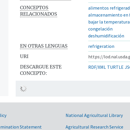
CONCEPTOS
alimentos refrigera
RELACIONADOS
almacenamiento en f
bajar la temperatura
congelación
deshumidificación
EN OTRAS LENGUAS
refrigeration
URI
https://lod.nal.usda
DESCARGUE ESTE
RDF/XML
TURTLE
JS
CONCEPTO:
licy
National Agricultural Library
imination Statement
Agricultural Research Service