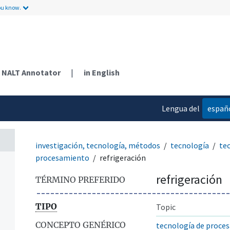
ou know.
NALT Annotator
|
in English
Lengua del
españ
contenido
investigación, tecnología, métodos
tecnología
te
procesamiento
refrigeración
refrigeración
TÉRMINO PREFERIDO
TIPO
Topic
CONCEPTO GENÉRICO
tecnología de proce