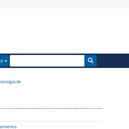
ol
cnología de
samiento