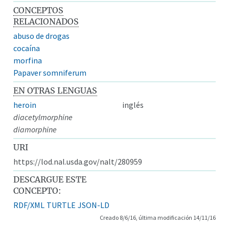
CONCEPTOS
RELACIONADOS
abuso de drogas
cocaína
morfina
Papaver somniferum
EN OTRAS LENGUAS
heroin
inglés
diacetylmorphine
diamorphine
URI
https://lod.nal.usda.gov/nalt/280959
DESCARGUE ESTE
CONCEPTO:
RDF/XML
TURTLE
JSON-LD
Creado 8/6/16, última modificación 14/11/16