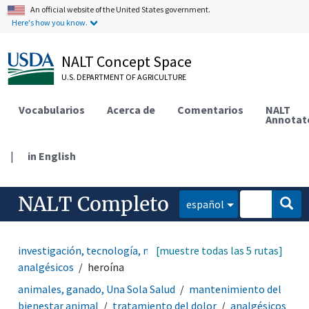
An official website of the United States government.
Here's how you know.
NALT Concept Space
U.S. DEPARTMENT OF AGRICULTURE
Vocabularios
Acerca de
Comentarios
NALT
Annotat
|
in English
NALT Completo
español
investigación, tecnología, métodos
[muestre todas las 5 rutas]
medicamentos
analgésicos
heroína
animales, ganado, Una Sola Salud
mantenimiento del
bienestar animal
tratamiento del dolor
analgésicos