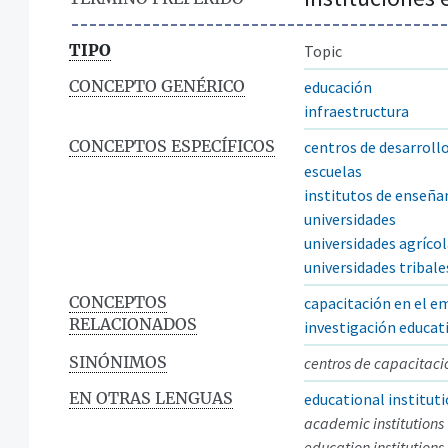
TIPO
Topic
CONCEPTO GENÉRICO
educación
infraestructura
CONCEPTOS ESPECÍFICOS
centros de desarrollo
escuelas
institutos de enseña
universidades
universidades agríco
universidades tribale
CONCEPTOS
capacitación en el e
RELACIONADOS
investigación educat
SINÓNIMOS
centros de capacitaci
EN OTRAS LENGUAS
educational institut
academic institutions
education institutions