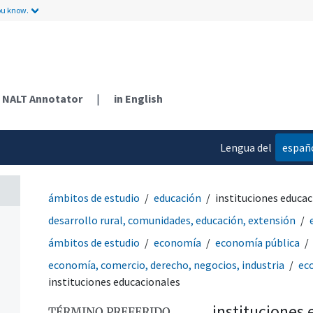
ou know.
NALT Annotator
|
in English
Lengua del
españ
contenido
ámbitos de estudio
educación
instituciones educac
desarrollo rural, comunidades, educación, extensión
ámbitos de estudio
economía
economía pública
economía, comercio, derecho, negocios, industria
ec
instituciones educacionales
instituciones
TÉRMINO PREFERIDO