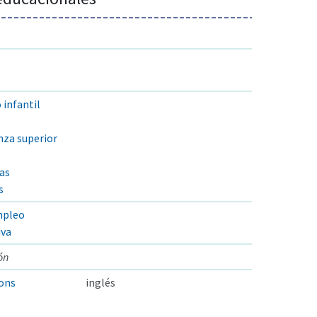
 infantil
nza superior
las
s
mpleo
iva
ón
ions
inglés