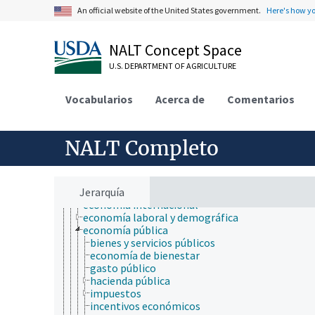
ecología humana
An official website of the United States government.
Here's how y
economía
agregación (economía)
análisis económico
NALT Concept Space
bioeconomía
comercio
U.S. DEPARTMENT OF AGRICULTURE
comportamiento económico
crisis económicas
Vocabularios
Acerca de
Comentarios
datos históricos sobre economía y censo
desarrollo económico
econometría
economía agrícola
NALT Completo
economía ambiental
economía de la producción
economía del consumidor
Jerarquía
economía financiera
economía internacional
economía laboral y demográfica
economía pública
bienes y servicios públicos
economía de bienestar
gasto público
hacienda pública
impuestos
incentivos económicos