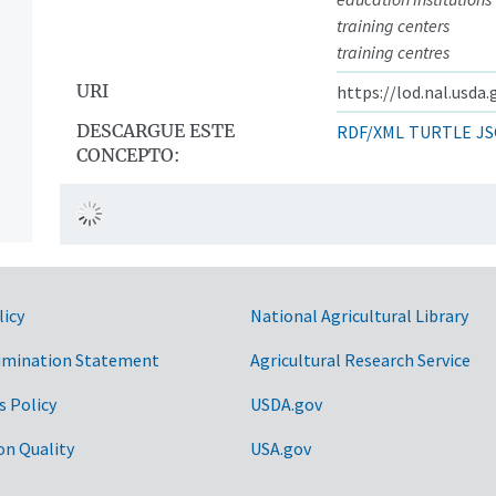
training centers
training centres
URI
https://lod.nal.usda
DESCARGUE ESTE
RDF/XML
TURTLE
JS
CONCEPTO:
a
licy
National Agricultural Library
imination Statement
Agricultural Research Service
s Policy
USDA.gov
on Quality
USA.gov