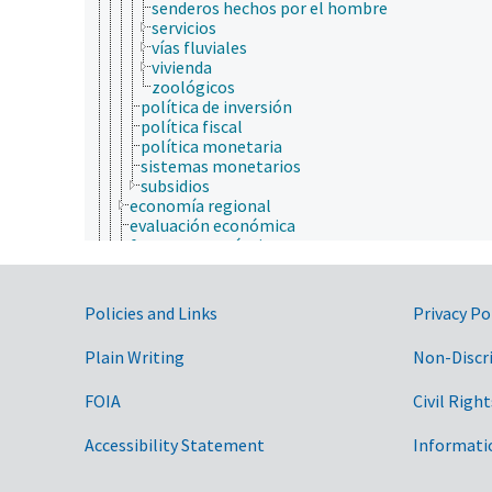
senderos hechos por el hombre
servicios
vías fluviales
vivienda
zoológicos
política de inversión
política fiscal
política monetaria
sistemas monetarios
subsidios
economía regional
evaluación económica
factores económicos
fungibilidad
industria agropecuaria y economía de la empres
macroeconomía
Government Links
Policies and Links
Privacy Po
microeconomía
organización industrial y estructura de mercado
Plain Writing
Non-Discr
política económica
recursos económicos
FOIA
Civil Right
regiones económicas
sistemas económicos
situación económica
Accessibility Statement
Informati
socioeconomía
teoría económica