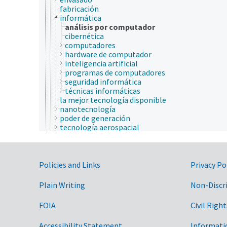
fabricación
informática
análisis por computador
cibernética
computadores
hardware de computador
inteligencia artificial
programas de computadores
seguridad informática
técnicas informáticas
la mejor tecnología disponible
nanotecnología
poder de generación
tecnología aerospacial
tecnología alimentaria
tecnología de abonos
tecnología de almacenamiento
Government Links
tecnología de aplicación
Policies and Links
Privacy Po
tecnología de información
tecnología de la construcción
Plain Writing
Non-Discr
tecnología de la madera
tecnología de la pasta y el papel
FOIA
Civil Right
tecnología de las comunicaciones
tecnología de microfluidos
Accessibility Statement
Informati