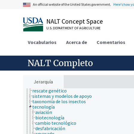
evaluación de germoplasma
An official website of the United States government.
Here's how y
histopatología
ingeniería
NALT Concept Space
ingeniería genética
insectarios
U.S. DEPARTMENT OF AGRICULTURE
investigación
localizaciones geográficas históricas
Vocabularios
medicamentos
Acerca de
Comentarios
metodología
organismos
patología de insectos
NALT Completo
procesos y condiciones patológicas
productos de insectos
recolección de insectos
recursos genéticos
Jerarquía
regeneración de germoplasma
rescate genético
sistemas y modelos de apoyo
taxonomía de los insectos
tecnología
aviación
biotecnología
cambio tecnológico
desfabricación
envasado