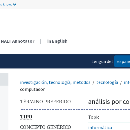
ou know.
NALT Annotator
|
in English
Lengua del
españ
contenido
investigación, tecnología, métodos
tecnología
in
computador
análisis por 
TÉRMINO PREFERIDO
TIPO
Topic
CONCEPTO GENÉRICO
informática