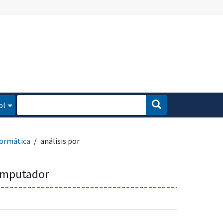
ol
formática
análisis por
computador