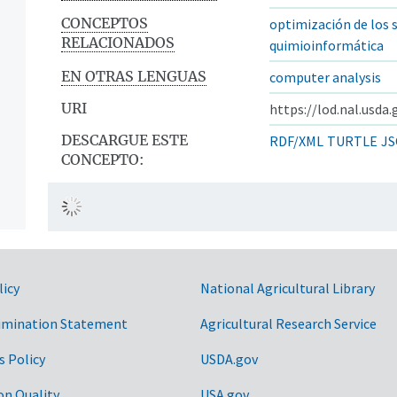
CONCEPTOS
optimización de los 
RELACIONADOS
quimioinformática
EN OTRAS LENGUAS
computer analysis
URI
https://lod.nal.usda
DESCARGUE ESTE
RDF/XML
TURTLE
JS
CONCEPTO:
licy
National Agricultural Library
imination Statement
Agricultural Research Service
s Policy
USDA.gov
on Quality
USA.gov