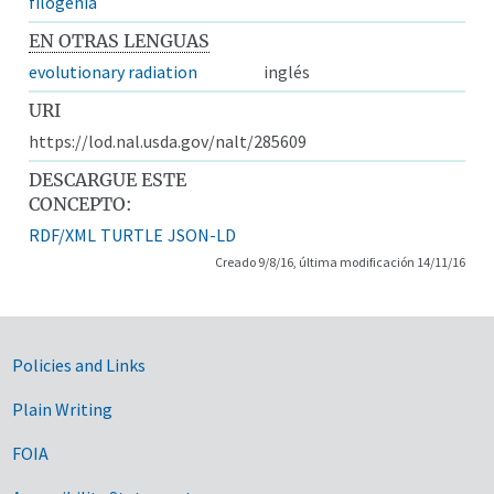
filogenia
EN OTRAS LENGUAS
evolutionary radiation
inglés
URI
https://lod.nal.usda.gov/nalt/285609
DESCARGUE ESTE
CONCEPTO:
RDF/XML
TURTLE
JSON-LD
Creado 9/8/16, última modificación 14/11/16
Government Links
Policies and Links
Plain Writing
FOIA