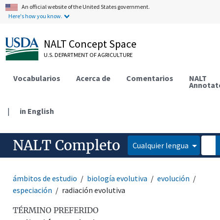
An official website of the United States government.
Here's how you know.
NALT Concept Space
U.S. DEPARTMENT OF AGRICULTURE
Vocabularios
Acerca de
Comentarios
NALT
Annotat
|
in English
NALT Completo
Cualquier lengua
ámbitos de estudio
biología evolutiva
evolución
especiación
radiación evolutiva
TÉRMINO PREFERIDO