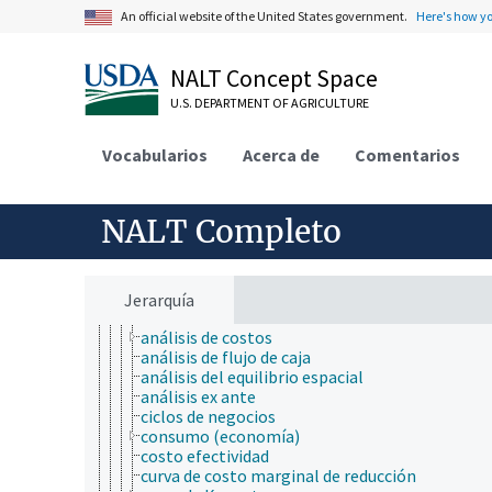
ciencia del sistema terrestre
An official website of the United States government.
Here's how y
ciencia del suelo
ciencia y tecnología geoespaciales
ciencias atmosféricas
NALT Concept Space
ciencias del mar
ciencias forestales
U.S. DEPARTMENT OF AGRICULTURE
ciencias sociales
comunicación (humana)
Vocabularios
Acerca de
Comentarios
conducta
criobiología
cultura y humanidades
ecología
NALT Completo
ecología humana
economía
agregación (economía)
análisis económico
Jerarquía
análisis de costo-beneficio
análisis de costos
análisis de flujo de caja
análisis del equilibrio espacial
análisis ex ante
ciclos de negocios
consumo (economía)
costo efectividad
curva de costo marginal de reducción