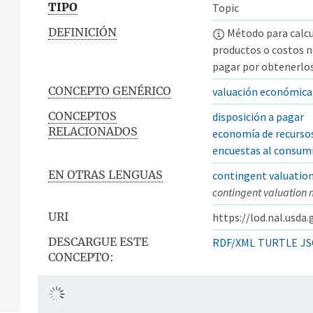
TIPO
Topic
DEFINICIÓN
Método para calcu
productos o costos n
pagar por obtenerlos 
CONCEPTO GENÉRICO
valuación económica
CONCEPTOS
disposición a pagar
RELACIONADOS
economía de recurso
encuestas al consum
EN OTRAS LENGUAS
contingent valuatio
contingent valuation
URI
https://lod.nal.usda
DESCARGUE ESTE
RDF/XML
TURTLE
JS
CONCEPTO: