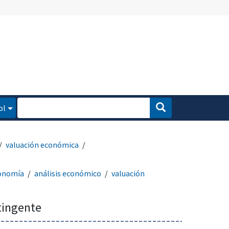
ol
valuación económica
onomía
análisis económico
valuación
tingente