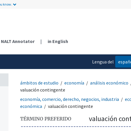
ou know.
NALT Annotator
|
in English
Lengua del
españ
contenido
ámbitos de estudio
economía
análisis económico
valuación contingente
economía, comercio, derecho, negocios, industria
ec
económica
valuación contingente
valuación con
TÉRMINO PREFERIDO