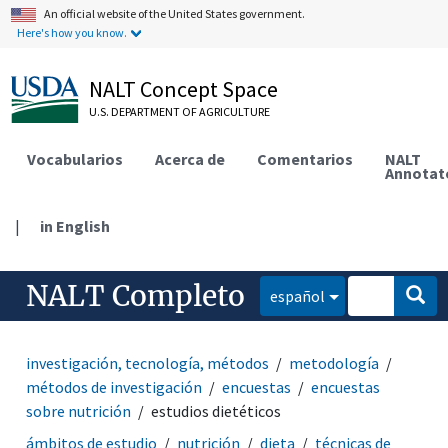
An official website of the United States government.
Here's how you know.
NALT Concept Space
U.S. DEPARTMENT OF AGRICULTURE
Vocabularios
Acerca de
Comentarios
NALT
Annotat
|
in English
NALT Completo
español
investigación, tecnología, métodos
metodología
métodos de investigación
encuestas
encuestas
sobre nutrición
estudios dietéticos
ámbitos de estudio
nutrición
dieta
técnicas de