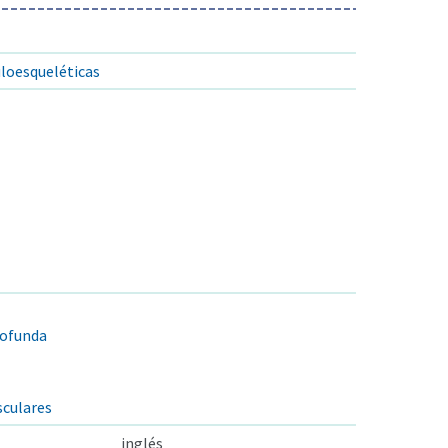
loesqueléticas
rofunda
culares
inglés