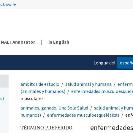
ou know.
NALT Annotator
|
in English
Lengua del
españ
contenido
ámbitos de estudio
salud animal y humana
enferm
(animales y humanos)
enfermedades musculoesquelé
s)
musculares
animales, ganado, Una Sola Salud
salud animal y hu
humanos)
enfermedades musculoesqueléticas
enf
enfermedades
TÉRMINO PREFERIDO