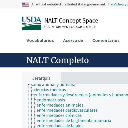
historia natural
An official website of the United States government.
Here's how y
horticultura
ingeniería
inmunología
NALT Concept Space
ionómica
U.S. DEPARTMENT OF AGRICULTURE
matemáticas y estadística
medicina veterinaria
micología
Vocabularios
Acerca de
Comentarios
microbiología
neontología
nutrición
NALT Completo
paleontología
parasitología
patología de insectos
psicología
Jerarquía
química
salud animal y humana
ciencias médicas
enfermedades y desórdenes (animales y humano
endometriosis
enfermedades animales
enfermedades cardiovasculares
enfermedades crónicas
enfermedades de la glándula mamaria
enfermedades de la piel