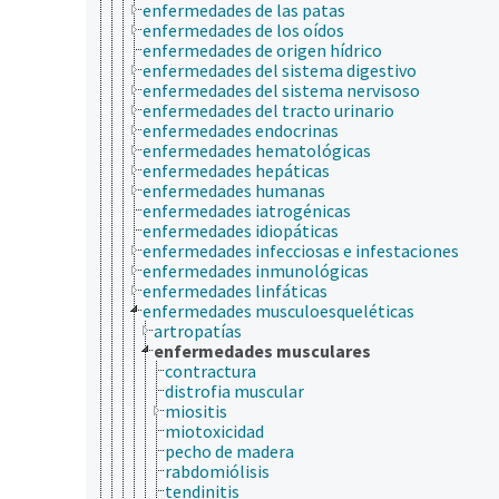
enfermedades de las patas
enfermedades de los oídos
enfermedades de origen hídrico
enfermedades del sistema digestivo
enfermedades del sistema nervisoso
enfermedades del tracto urinario
enfermedades endocrinas
enfermedades hematológicas
enfermedades hepáticas
enfermedades humanas
enfermedades iatrogénicas
enfermedades idiopáticas
enfermedades infecciosas e infestaciones
enfermedades inmunológicas
enfermedades linfáticas
enfermedades musculoesqueléticas
artropatías
enfermedades musculares
contractura
distrofia muscular
miositis
miotoxicidad
pecho de madera
rabdomiólisis
tendinitis