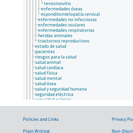
tenosinovitis
enfermedades óseas
espondilomielopatía cervical
enfermedades no infecciosas
enfermedades oculares
enfermedades respiratorias
heridas animales
trastornos reproductivos
estado de salud
pacientes
riesgos para la salud
salud animal
salud cardíaca
salud física
salud mental
salud ósea
salud y seguridad humana
seguridad eléctrica
seguridad química
servicios de salud
signos y síntomas (animales y seres humanos)
sericultura
Government Links
Policies and Links
Privacy Po
sociobiología
taxonomía
Plain Writing
Non-Discr
animales, ganado, Una Sola Salud