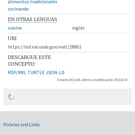
alimentos tradicionales
cocinando
EN OTRAS LENGUAS
cuisine
inglés
URI
https://lod.nal.usda.gov/nalt/28861
DESCARGUE ESTE
CONCEPTO:
RDF/XML
TURTLE
JSON-LD
Creado 19/1/06, última modificación 29/10/14
Government Links
Policies and Links