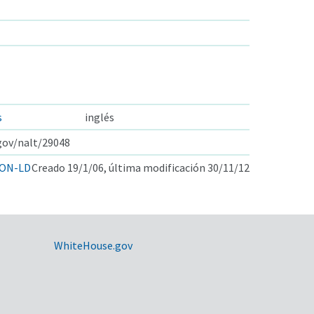
s
inglés
.gov/nalt/29048
ON-LD
Creado 19/1/06, última modificación 30/11/12
WhiteHouse.gov