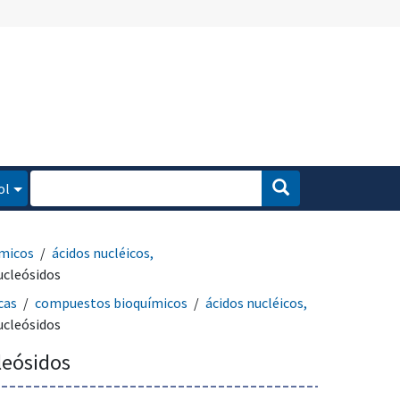
ol
micos
ácidos nucléicos,
ucleósidos
cas
compuestos bioquímicos
ácidos nucléicos,
ucleósidos
leósidos