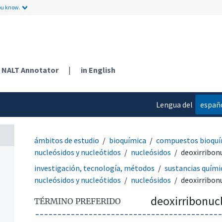
ou know.
NALT Annotator
|
in English
Lengua del
españ
contenido
ámbitos de estudio
bioquímica
compuestos bioquí
nucleósidos y nucleótidos
nucleósidos
deoxirribon
investigación, tecnología, métodos
sustancias quími
nucleósidos y nucleótidos
nucleósidos
deoxirribon
deoxirribonuc
TÉRMINO PREFERIDO