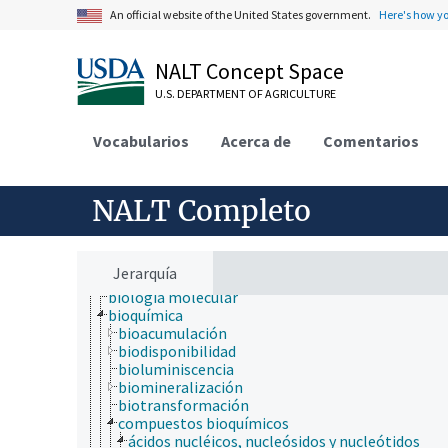
An official website of the United States government.
Here's how y
NALT Concept Space
ámbitos de estudio
U.S. DEPARTMENT OF AGRICULTURE
acuicultura
aerobiología
agricultura
Vocabularios
Acerca de
Comentarios
agronomía
ambiente
apicultura
NALT Completo
bioinformática
biología celular
biología de los insectos
biología estructural
Jerarquía
biología evolutiva
biología molecular
bioquímica
bioacumulación
biodisponibilidad
bioluminiscencia
biomineralización
biotransformación
compuestos bioquímicos
ácidos nucléicos, nucleósidos y nucleótidos