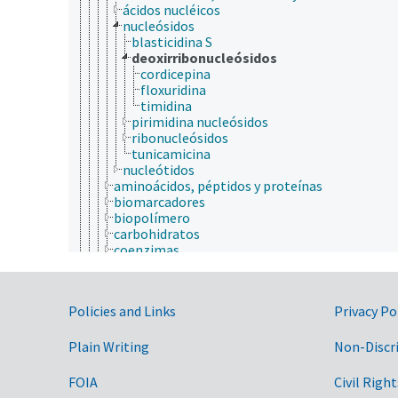
ácidos nucléicos
nucleósidos
blasticidina S
deoxirribonucleósidos
cordicepina
floxuridina
timidina
pirimidina nucleósidos
ribonucleósidos
tunicamicina
nucleótidos
aminoácidos, péptidos y proteínas
biomarcadores
biopolímero
carbohidratos
coenzimas
elicitores
enzimas
factores antinutricionales
Government Links
Policies and Links
Privacy Po
factores de crecimiento
fitoquímicos
hormonas
Plain Writing
Non-Discr
lípidos
metabolitos
FOIA
Civil Right
metaloma