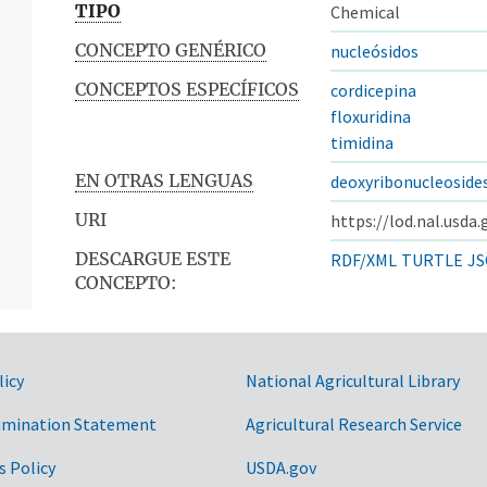
TIPO
Chemical
CONCEPTO GENÉRICO
nucleósidos
CONCEPTOS ESPECÍFICOS
cordicepina
floxuridina
timidina
EN OTRAS LENGUAS
deoxyribonucleoside
URI
https://lod.nal.usda
DESCARGUE ESTE
RDF/XML
TURTLE
JS
CONCEPTO:
licy
National Agricultural Library
imination Statement
Agricultural Research Service
s Policy
USDA.gov