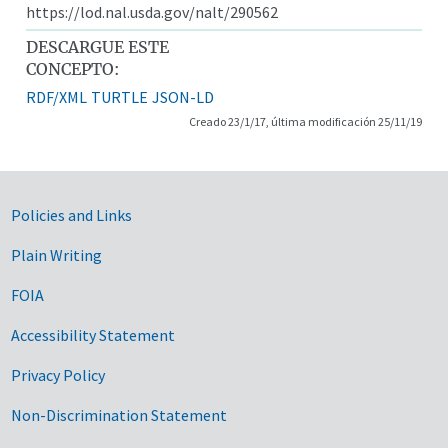
https://lod.nal.usda.gov/nalt/290562
DESCARGUE ESTE
CONCEPTO:
RDF/XML
TURTLE
JSON-LD
Creado 23/1/17, última modificación 25/11/19
Government Links
Policies and Links
Plain Writing
FOIA
Accessibility Statement
Privacy Policy
Non-Discrimination Statement