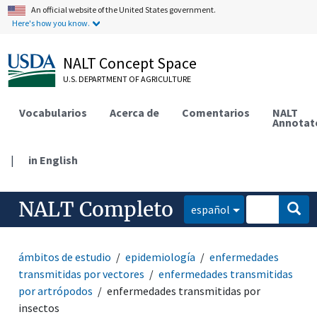
An official website of the United States government.
Here's how you know.
NALT Concept Space
U.S. DEPARTMENT OF AGRICULTURE
Vocabularios
Acerca de
Comentarios
NALT
Annotat
|
in English
NALT Completo
español
ámbitos de estudio
epidemiología
enfermedades
transmitidas por vectores
enfermedades transmitidas
por artrópodos
enfermedades transmitidas por
insectos