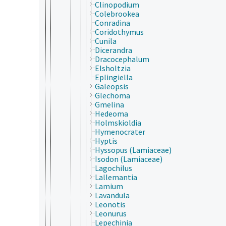
Clinopodium
Colebrookea
Conradina
Coridothymus
Cunila
Dicerandra
Dracocephalum
Elsholtzia
Eplingiella
Galeopsis
Glechoma
Gmelina
Hedeoma
Holmskioldia
Hymenocrater
Hyptis
Hyssopus (Lamiaceae)
Isodon (Lamiaceae)
Lagochilus
Lallemantia
Lamium
Lavandula
Leonotis
Leonurus
Lepechinia