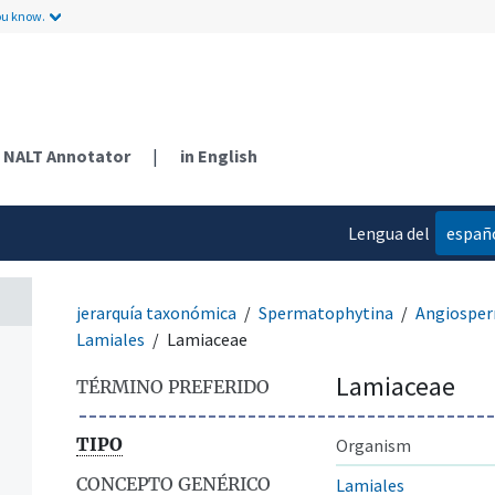
ou know.
NALT Annotator
|
in English
Lengua del
españ
contenido
jerarquía taxonómica
Spermatophytina
Angiospe
Lamiales
Lamiaceae
Lamiaceae
TÉRMINO PREFERIDO
TIPO
Organism
CONCEPTO GENÉRICO
Lamiales