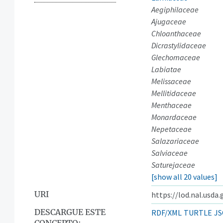
Aegiphilaceae
Ajugaceae
Chloanthaceae
Dicrastylidaceae
Glechomaceae
Labiatae
Melissaceae
Mellitidaceae
Menthaceae
Monardaceae
Nepetaceae
Salazariaceae
Salviaceae
Saturejaceae
[show all 20 values]
URI
https://lod.nal.usda
DESCARGUE ESTE
RDF/XML
TURTLE
JS
CONCEPTO: