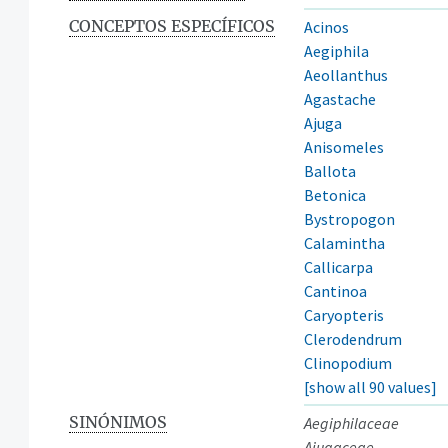
CONCEPTOS ESPECÍFICOS
Acinos
Aegiphila
Aeollanthus
Agastache
Ajuga
Anisomeles
Ballota
Betonica
Bystropogon
Calamintha
Callicarpa
Cantinoa
Caryopteris
Clerodendrum
Clinopodium
[show all 90 values]
SINÓNIMOS
Aegiphilaceae
Ajugaceae