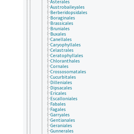
Asterales
Austrobaileyales
Berberidopsidales
Boraginales
Brassicales
Bruniales
Buxales
Canellales
Caryophyllales
Celastrales
Ceratophyllales
Chloranthales
Cornales
Crossosomatales
Cucurbitales
Dilleniales
Dipsacales
Ericales
Escalloniales
Fabales
Fagales
Garryales
Gentianales
Geraniales
Gunnerales