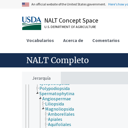
jerarquía taxonómica
An official website of the United States government.
Here's how y
Animalia
Archaea
Chromista
NALT Concept Space
Eubacteria
Fungi (reino)
U.S. DEPARTMENT OF AGRICULTURE
Plantae
Biliphyta
Vocabularios
Acerca de
Comentarios
Hepaticopsida
Viridiplantae
Anthocerotophyta
Bryophyta
NALT Completo
Charophyta
Chlorophyta
Marchantiophyta
Jerarquía
Tracheophyta
Lycopodiopsida
Polypodiopsida
Spermatophytina
Angiospermae
Liliopsida
Magnoliopsida
Amborellales
Apiales
Aquifoliales