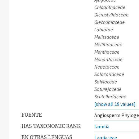
Chloanthaceae
Dicrastylidaceae
Glechomaceae
Labiatae
Melissaceae
Mellitidaceae
Menthaceae
Monardaceae
Nepetaceae
Salazariaceae
Salviaceae
Saturejaceae
Scutellariaceae
[show all 19 values]
FUENTE
Angiosperm Phyloge
HAS TAXONOMIC RANK
familia
EN OTRAS LENGUAS
Lamiaceae