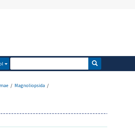
ol
rmae
Magnoliopsida