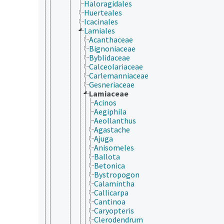
Haloragidales
Huerteales
Icacinales
Lamiales
Acanthaceae
Bignoniaceae
Byblidaceae
Calceolariaceae
Carlemanniaceae
Gesneriaceae
Lamiaceae
Acinos
Aegiphila
Aeollanthus
Agastache
Ajuga
Anisomeles
Ballota
Betonica
Bystropogon
Calamintha
Callicarpa
Cantinoa
Caryopteris
Clerodendrum