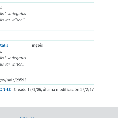
s
is f. variegatus
s var. wilsonii
talis
inglés
s
is f. variegatus
s var. wilsonii
.gov/nalt/29593
ON-LD
Creado 19/1/06, última modificación 17/2/17