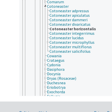
Comarum
Cotoneaster
Cotoneaster adpressus
Cotoneaster apiculatus
Cotoneaster dammeri
Cotoneaster divaricatus
Cotoneaster horizontalis
Cotoneaster integerrimus
Cotoneaster lucidus
Cotoneaster microphyllus
Cotoneaster multiflorus
Cotoneaster salicifolius
Cowania
Crataegus
Cydonia
Dasiphora
Docynia
Dryas (Rosaceae)
Duchesnea
Eriobotrya
Exochorda
Fallugia
Filipendula
Fragaria
Geum