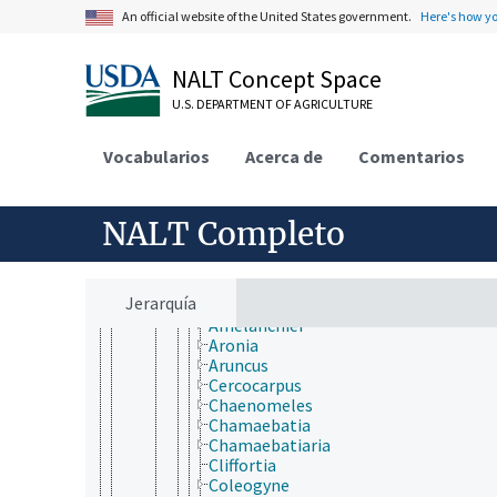
Piperales
An official website of the United States government.
Here's how y
Polygalales
Proteales
Ranunculales
NALT Concept Space
Rosales
Barbeyaceae
U.S. DEPARTMENT OF AGRICULTURE
Cannabaceae
Dirachmaceae
Vocabularios
Acerca de
Comentarios
Elaeagnaceae
Moraceae
Rhamnaceae
NALT Completo
Rosaceae
Acaena
Adenostoma
Agrimonia
Jerarquía
Alchemilla
Amelanchier
Aronia
Aruncus
Cercocarpus
Chaenomeles
Chamaebatia
Chamaebatiaria
Cliffortia
Coleogyne