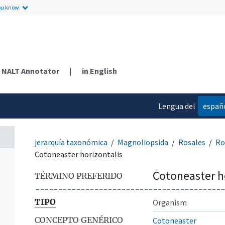
ou know.
NALT Annotator
|
in English
Lengua del
españ
contenido
jerarquía taxonómica
Magnoliopsida
Rosales
Ro
Cotoneaster horizontalis
Cotoneaster h
TÉRMINO PREFERIDO
TIPO
Organism
CONCEPTO GENÉRICO
Cotoneaster